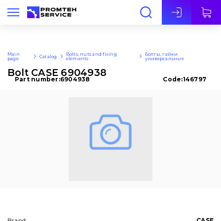
Eng
Main
Bolts, nuts and fixing
Болты, гайки
Catalog
page
elements
универсальные
Bolt CASE 6904938
Part number:
6904938
Code:
146797
Brand:
CASE