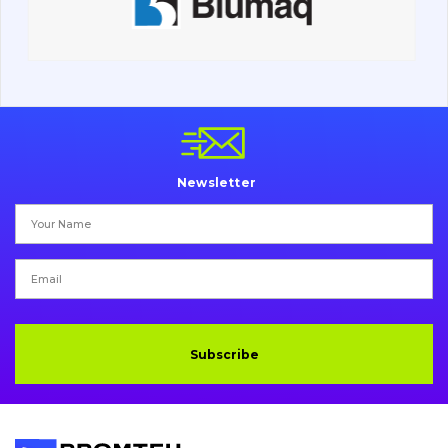
Undercarriage
Bolts, nuts and fixing elements
G.E.T
Cutting edges and blades
Newsletter
Bucket and adapters shrouds
написати
зателефонувати
листа
Buffers and pads
Pins and bushings
Engine
Subscribe
Hydraulics
Transmission