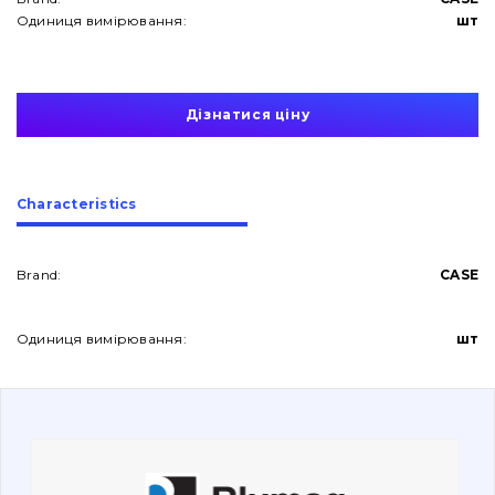
Одиниця вимірювання:
шт
Дізнатися ціну
About Us
Сharacteristics
Contacts
Brand:
CASE
Vacancies
Одиниця вимірювання:
шт
Catalog
Filters and lubricants
Search