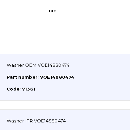
шт
Washer OEM VOE14880474
Part number:
VOE14880474
Code:
71361
Washer ITR VOE14880474