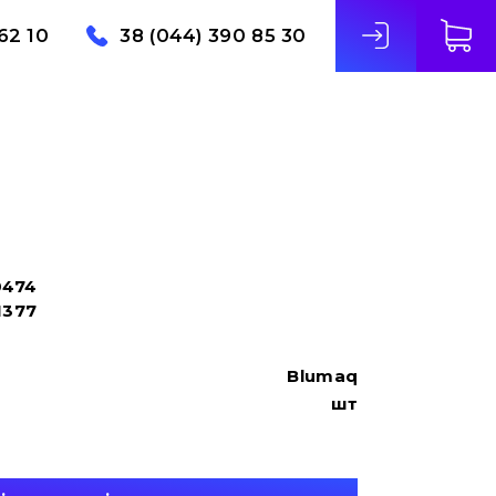
62 10
38 (044) 390 85 30
0474
1377
Blumaq
шт