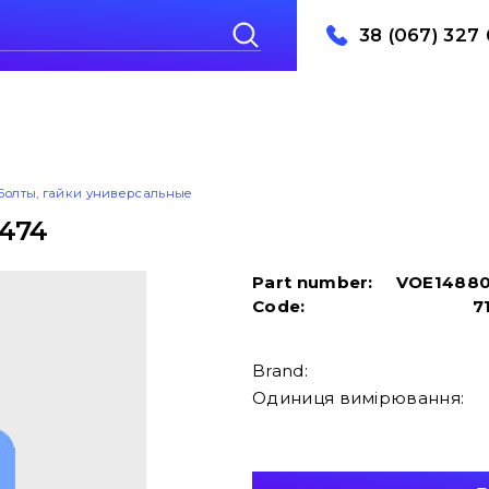
38 (067) 327 
Болты, гайки универсальные
474
Part number:
VOE1488
Code:
7
Brand:
Одиниця вимірювання: