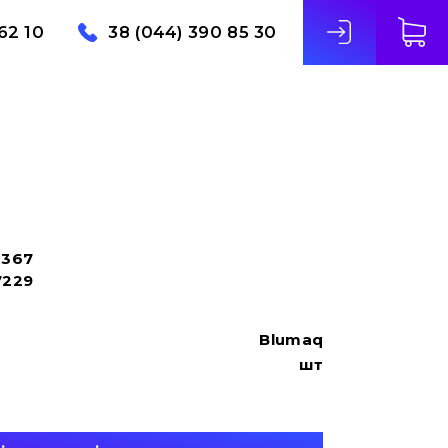
62 10
38 (044) 390 85 30
6367
7229
Blumaq
шт