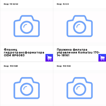
Код:
104242
Код:
5222
Фланец
Пружина фильтра
гидротрансформатора
управления Komatsu 170-
OEM 8P6083
14-18161
Код:
95348
Код:
90345