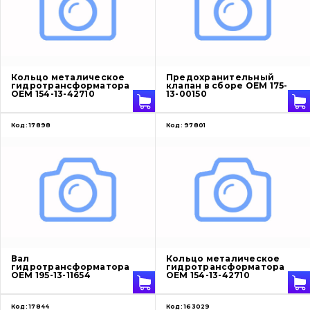
О нас
Кольцо металическое
Предохранительный
гидротрансформатора
клапан в сборе OEM 175-
Контакты
OEM 154-13-42710
13-00150
Код:
17898
Код:
97801
Вакансии
Каталог
Фильтры и смазочные материалы
Поиск
Ходовая часть
Вал
Кольцо металическое
гидротрансформатора
гидротрансформатора
OEM 195-13-11654
OEM 154-13-42710
Болты, гайки и элементы крепления
Код:
17844
Код:
163029