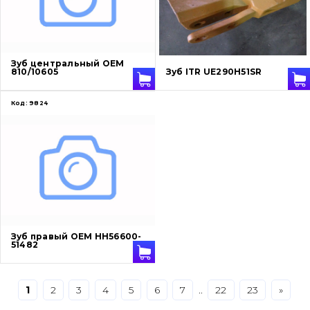
Защита (ковша, адаптера)
написати
зателефонувати
листа
Подушки амортизационные
Зуб центральный OEM
810/10605
Зуб ITR UE290H51SR
Пальци и втулки
Код:
9824
Двигатель
Гидравлика
Трансмиссия
Рама и кузов
Зуб правый OEM HH56600-
51482
Ковши
Навесное оборудование
1
2
3
4
5
6
7
..
22
23
»