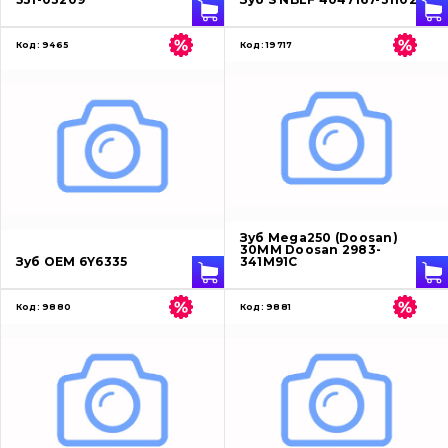
Код:
9465
Код:
19717
Зуб Mega250 (Doosan)
30ММ Doosan 2983-
Зуб OEM 6Y6335
341M91C
Код:
9880
Код:
9881