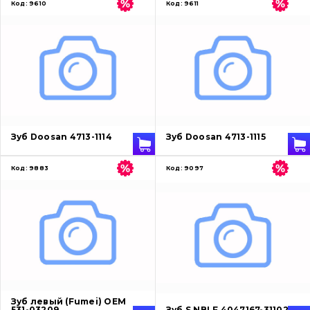
Код:
9610
Код:
9611
Зуб Doosan 4713-1114
Зуб Doosan 4713-1115
Код:
9883
Код:
9097
Зуб левый (Fumei) OEM
531-03209
Зуб S NBLF 4047167-31102