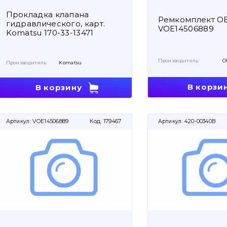
Прокладка клапана
Ремкомплект O
гидравлического, карт.
VOE14506889
Komatsu 170-33-13471
Производитель:
O
Производитель:
Komatsu
В корзи
В корзину
Артикул:
VOE14506889
Код:
179467
Артикул:
420-00340B