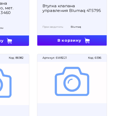
ана
Втулка клапана
, мет.
управления Blumaq 4T5795
13460
Производитель:
Blumaq
tsu
В корзину
ну
Код:
86982
Артикул:
6W8221
Код:
6596