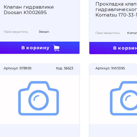
Прокладка клап
Клапан гидравлики
гидравлического
Doosan K1002695
Komatsu 170-33-
Производитель:
Doosan
Производитель:
Koma
В корзину
В корзи
Артикул:
9T8959
Код:
56623
Артикул:
9W5595