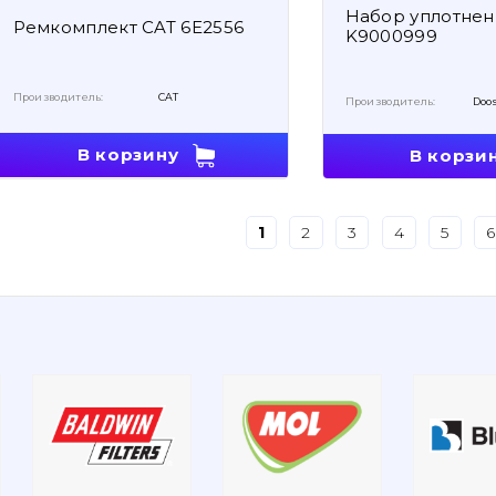
Набор уплотнен
Ремкомплект CAT 6E2556
K9000999
Производитель:
CAT
Производитель:
Doo
В корзину
В корзи
1
2
3
4
5
6