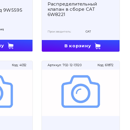
Распределительный
клапан в сборе CAT
q 9W5595
6W8221
aq
Производитель:
CAT
ну
В корзину
Код:
4032
Артикул:
702-12-13120
Код:
61872