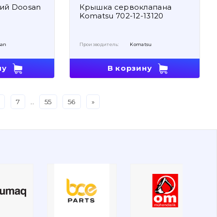
ий Doosan
Крышка сервоклапана
Komatsu 702-12-13120
san
Производитель:
Komatsu
ну
В корзину
7
..
55
56
»