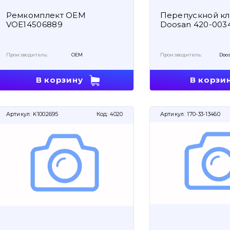
Ремкомплект OEM
Перепускной к
VOE14506889
Doosan 420-003
Производитель:
OEM
Производитель:
Doo
В корзину
В корзи
Артикул:
K1002695
Код:
4020
Артикул:
170-33-13460