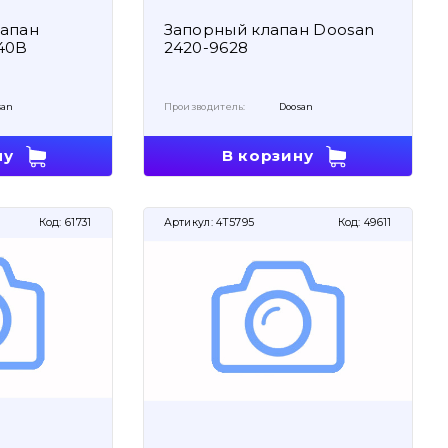
лапан
Запорный клапан Doosan
40B
2420-9628
san
Производитель:
Doosan
ну
В корзину
Код:
61731
Артикул:
4T5795
Код:
49611