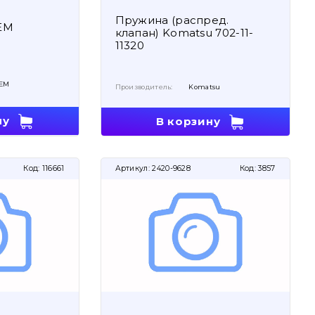
Пружина (распред.
EM
клапан) Komatsu 702-11-
11320
EM
Производитель:
Komatsu
ну
В корзину
Код:
116661
Артикул:
2420-9628
Код:
3857