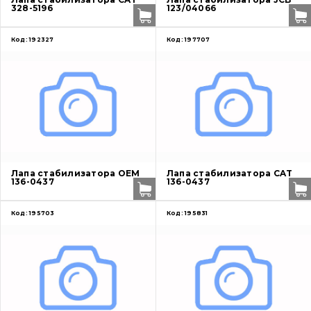
328-5196
123/04066
Код:
192327
Код:
197707
Лапа стабилизатора OEM
Лапа стабилизатора CAT
136-0437
136-0437
Код:
195703
Код:
195831
О нас
Контакты
Вакансии