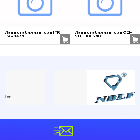
Двигатель
Гидравлика
Лапа стабилизатора ITR
Лапа стабилизатора OEM
136-0437
VOE11882981
Трансмиссия
Рама и кузов
Ковши
Навесное оборудование
Буровой инструмент
Дорожная фреза
Электрооборудование
Прочее