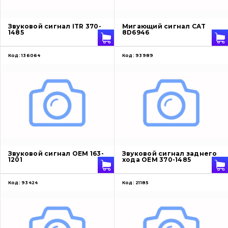
О нас
Звуковой сигнал ITR 370-
Мигающий сигнал CAT
1485
8D6946
Контакты
Код:
136064
Код:
93989
Вакансии
Каталог
Фильтры и смазочные материалы
Поиск
Звуковой сигнал OEM 163-
Звуковой сигнал заднего
Ходовая часть
1201
хода OEM 370-1485
Болты, гайки и элементы крепления
Код:
93424
Код:
21185
Коронки, зубья, адаптера, пальцы, фиксаторы
Ножи, режущие кромки