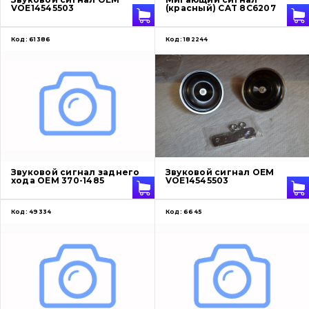
VOE14545503
(красный) CAT 8C6207
Код:
61386
Код:
182244
Звуковой сигнал заднего
Звуковой сигнал OEM
хода OEM 370-1485
VOE14545503
Код:
49334
Код:
6645