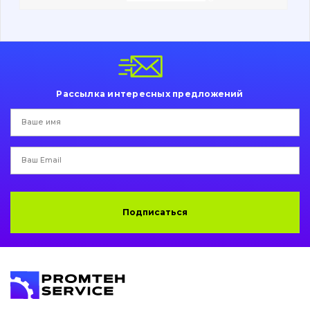
Вакансии
Каталог
Рассылка интересных предложений
Фильтры и смазочные материалы
Поиск
Ходовая часть
Болты, гайки и элементы крепления
Подписаться
Коронки, зубья, адаптера, пальцы, фиксаторы
Ножи, режущие кромки
Защита (ковша, адаптера)
написати
зателефонувати
листа
Подушки амортизационные