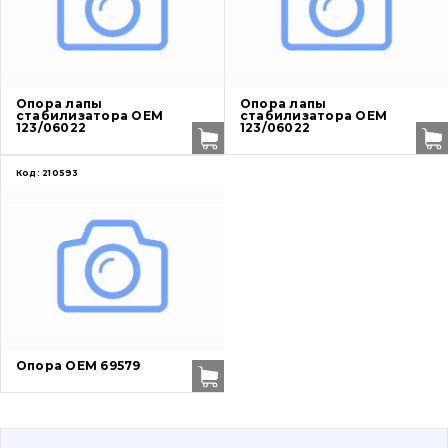
Защита (ковша, адаптера)
написати
зателефонувати
листа
Подушки амортизационные
Опора лапы
Опора лапы
Пальци и втулки
стабилизатора OEM
стабилизатора OEM
123/06022
123/06022
Двигатель
Код:
210593
Гидравлика
Трансмиссия
Рама и кузов
Ковши
Опора OEM 69579
Навесное оборудование
Буровой инструмент