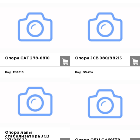
Опора CAT 278-6810
Опора JCB 980/88215
Код:
128819
Код:
55424
Опора лапы
стабилизатора JCB
123/06022
Опора OEM CH69579