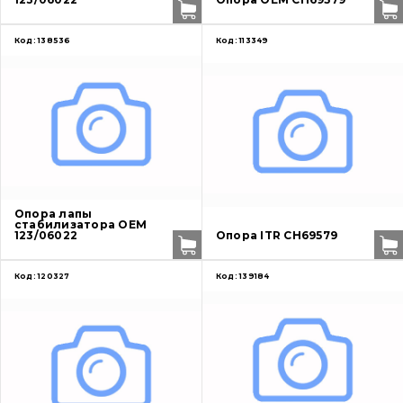
Код:
138536
Код:
113349
Опора лапы
стабилизатора OEM
123/06022
Опора ITR CH69579
Код:
120327
Код:
139184
О нас