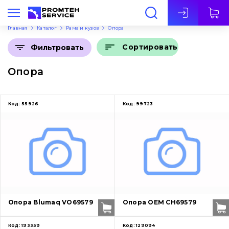
Рус
Главная
Каталог
Рама и кузов
Опора
Сортировать
Фильтровать
Опора
Код:
55926
Код:
99723
Опора Blumaq VO69579
Опора OEM CH69579
Код:
193359
Код:
129094