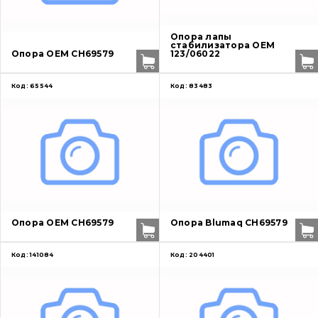
Опора лапы
Контакты
стабилизатора OEM
Опора OEM CH69579
123/06022
Вакансии
Код:
65544
Код:
83483
Каталог
Фильтры и смазочные материалы
Поиск
Ходовая часть
Опора OEM CH69579
Опора Blumaq CH69579
Болты, гайки и элементы крепления
Код:
141084
Код:
204401
Коронки, зубья, адаптера, пальцы, фиксаторы
Ножи, режущие кромки