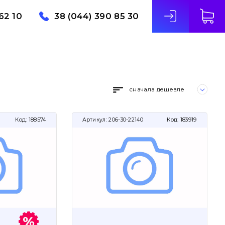
62 10
38 (044) 390 85 30
сначала дешевле
Код:
188574
Артикул:
206-30-22140
Код:
183919