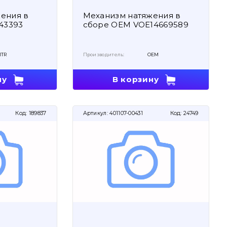
ения в
Механизм натяжения в
243393
сборе OEM VOE14669589
ITR
Производитель:
OEM
ну
В корзину
Код:
189837
Артикул:
401107-00431
Код:
24749