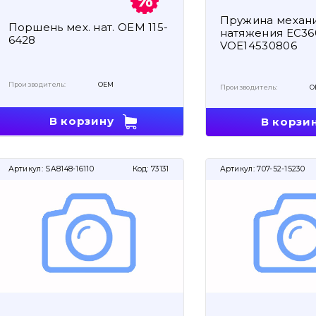
Пружина механ
Поршень мех. нат. OEM 115-
натяжения EC3
6428
VOE14530806
Производитель:
OEM
Производитель:
O
В корзину
В корзи
Артикул:
SA8148-16110
Код:
73131
Артикул:
707-52-15230