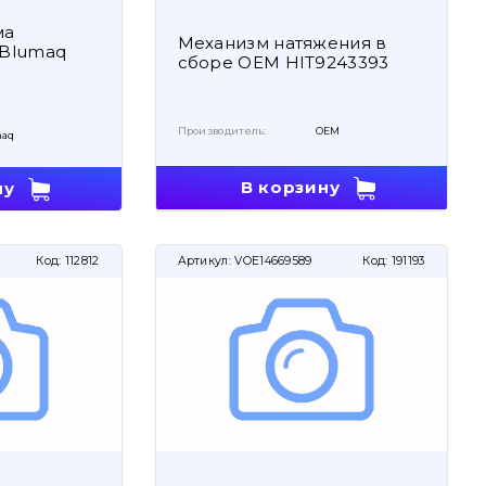
ма
Механизм натяжения в
 Blumaq
сборе OEM HIT9243393
Производитель:
OEM
aq
В корзину
ну
Код:
112812
Артикул:
VOE14669589
Код:
191193