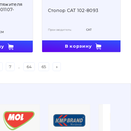
тяжителя
01107-
Стопор CAT 102-8093
Производитель:
CAT
EM
В корзину
ну
7
..
64
65
»