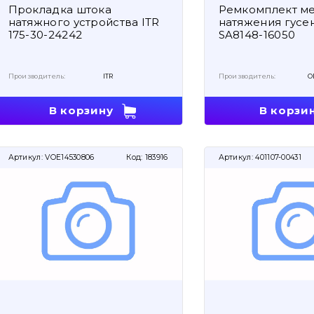
Прокладка штока
Ремкомплект м
натяжного устройства ITR
натяжения гус
175-30-24242
SA8148-16050
Производитель:
ITR
Производитель:
O
В корзину
В корзи
Артикул:
VOE14530806
Код:
183916
Артикул:
401107-00431