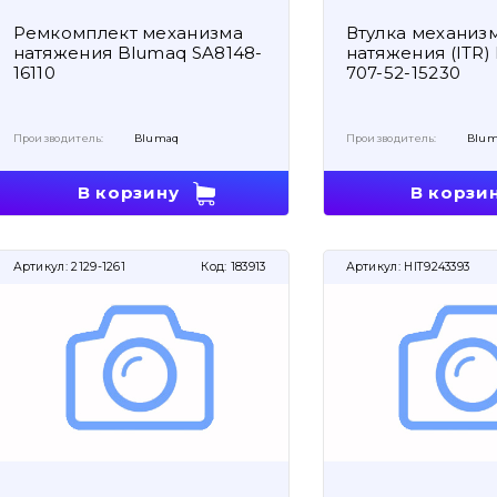
Ремкомплект механизма
Втулка механиз
натяжения Blumaq SA8148-
натяжения (ITR)
16110
707-52-15230
Производитель:
Blumaq
Производитель:
Blum
В корзину
В корзи
Артикул:
2129-1261
Код:
183913
Артикул:
HIT9243393