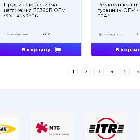
Пружина механизма
Ремкомплект на
натяжения EC360B OEM
гусеницы OEM 4
VOE14530806
00431
Производитель:
OEM
Производитель:
O
В корзину
В корзи
1
2
3
4
5
6