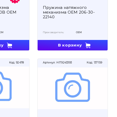
изма
Пружина натяжного
60B OEM
механизма OEM 206-30-
22140
EM
Производитель:
OEM
ну
В корзину
Код:
92478
Артикул:
HIT9243393
Код:
137159