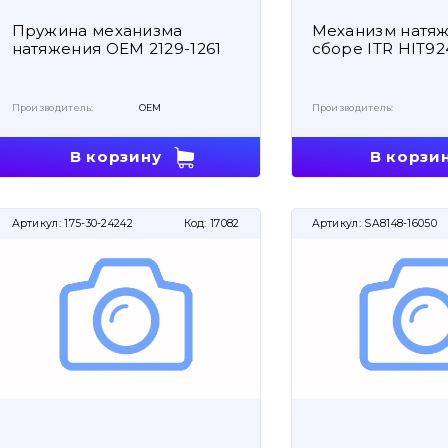
Пружина механизма
Механизм натяж
натяжения OEM 2129-1261
сборе ITR HIT9
Производитель:
OEM
Производитель:
В корзину
В корзи
Артикул:
175-30-24242
Код:
17082
Артикул:
SA8148-16050