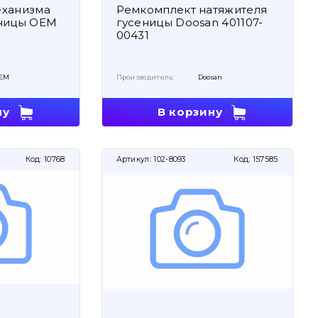
еханизма
Ремкомплект натяжителя
еницы OEM
гусеницы Doosan 401107-
00431
EM
Производитель:
Doosan
ну
В корзину
Код:
10768
Артикул:
102-8093
Код:
157585