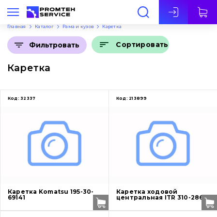
Рус
Главная
Каталог
Рама и кузов
Каретка
Сортировать
Фильтровать
Каретка
Код:
32337
Код:
213899
Каретка Komatsu 195-30-
Каретка ходовой
69141
центральная ITR 310-2866