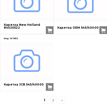
Защита (ковша, адаптера)
написати
зателефонувати
листа
Подушки амортизационные
Каретка New Holland
84520522
Каретка OEM 545/40000
Пальци и втулки
Код:
107813
Двигатель
Гидравлика
Трансмиссия
Рама и кузов
Каретка JCB 545/40000
Ковши
Навесное оборудование
1
2
»