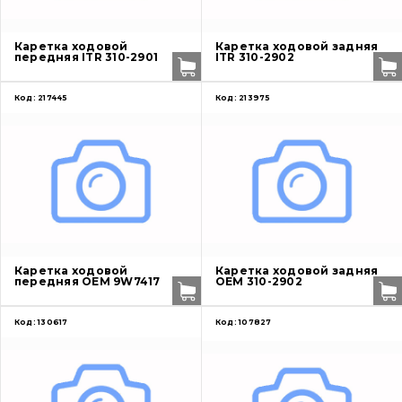
О нас
Каретка ходовой
Каретка ходовой задняя
передняя ITR 310-2901
ITR 310-2902
Контакты
Код:
217445
Код:
213975
Вакансии
Каталог
Фильтры и смазочные материалы
Поиск
Каретка ходовой
Каретка ходовой задняя
Ходовая часть
передняя OEM 9W7417
OEM 310-2902
Болты, гайки и элементы крепления
Код:
130617
Код:
107827
Коронки, зубья, адаптера, пальцы, фиксаторы
Ножи, режущие кромки