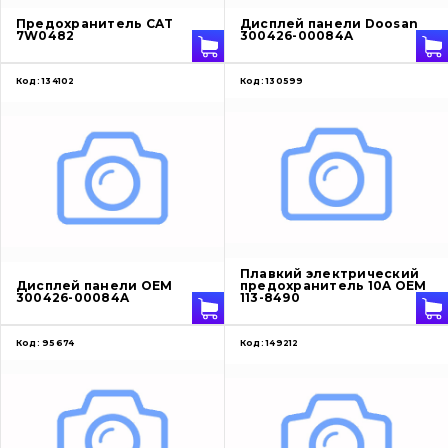
Предохранитель CAT
Дисплей панели Doosan
7W0482
300426-00084A
Код:
134102
Код:
130599
Плавкий электрический
Дисплей панели OEM
предохранитель 10A OEM
300426-00084A
113-8490
Код:
95674
Код:
149212