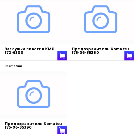
Ножи, режущие кромки
Защита (ковша, адаптера)
написати
зателефонувати
листа
Подушки амортизационные
Заглушка пластик KMP
Предохранитель Komatsu
Пальци и втулки
172-6300
175-06-35380
Двигатель
Код:
18966
Гидравлика
Трансмиссия
Рама и кузов
Ковши
Предохранитель Komatsu
175-06-35390
Навесное оборудование