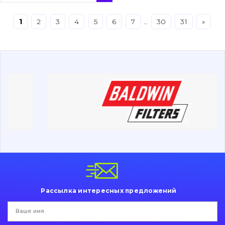
Буровой инструмент
1
2
3
4
5
6
7
..
30
31
»
Дорожная фреза
Электрооборудование
Прочее
Рассылка интересных предложений