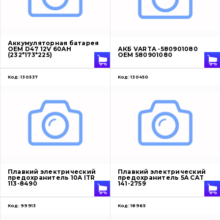
О нас
Аккумуляторная батарея
OEM D47 12V 60AH
АКБ VARTA -580901080
(232*173*225)
OEM 580901080
Контакты
Код:
130537
Код:
130450
Вакансии
Каталог
Фильтры и смазочные материалы
Поиск
Ходовая часть
Плавкий электрический
Плавкий электрический
предохранитель 10A ITR
предохранитель 5A CAT
113-8490
141-2759
Болты, гайки и элементы крепления
Код:
99913
Код:
18965
Коронки, зубья, адаптера, пальцы, фиксаторы