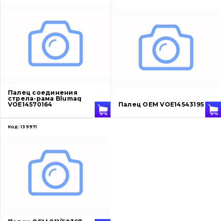
Ножи, режущие кромки
Защита (ковша, адаптера)
написати
зателефонувати
листа
Подушки амортизационные
Пальци и втулки
Палец соединения
стрела-рама Blumaq
VOE14570164
Палец OEM VOE14543195
Двигатель
Код:
139971
Гидравлика
Трансмиссия
Рама и кузов
Ковши