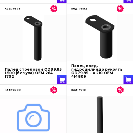
Код:
7679
Код:
7692
Палец соед.
Палец стреловой OD89.85
гидроцилиндр рукоять
L500 (без уха) OEM 264-
OD79.85 L = 210 OEM
1702
4I4809
Код:
7699
Код:
7710