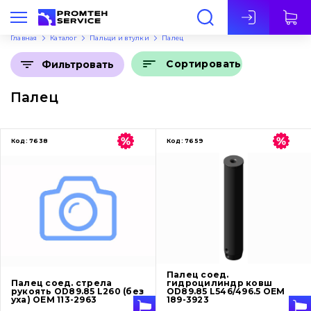
Рус
Главная
Каталог
Пальци и втулки
Палец
Сортировать
Фильтровать
Палец
Код:
7638
Код:
7659
Палец соед.
Палец соед. стрела
гидроцилиндр ковш
рукоять OD89.85 L260 (без
OD89.85 L546/496.5 OEM
уха) OEM 113-2963
189-3923