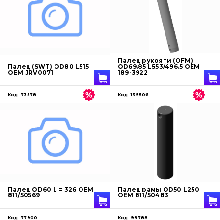
О нас
Палец рукояти (OFM)
Контакты
Палец (SWT) OD80 L515
OD69.85 L553/496.5 OEM
OEM JRV0071
189-3922
Вакансии
Код:
73578
Код:
139506
Каталог
Фильтры и смазочные материалы
Поиск
Ходовая часть
Палец OD60 L = 326 OEM
Палец рамы OD50 L250
Болты, гайки и элементы крепления
811/50569
OEM 811/50483
Коронки, зубья, адаптера, пальцы, фиксаторы
Код:
77900
Код:
99788