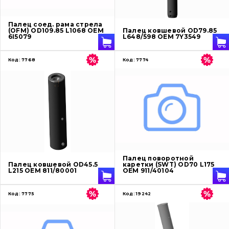
Палец соед. рама стрела
(OFM) OD109.85 L1068 OEM
Палец ковшевой OD79.85
6I5079
L648/598 OEM 7Y3549
Код:
7768
Код:
7774
Палец поворотной
Палец ковшевой OD45.5
каретки (SWT) OD70 L175
L215 OEM 811/80001
OEM 911/40104
Код:
7775
Код:
19242