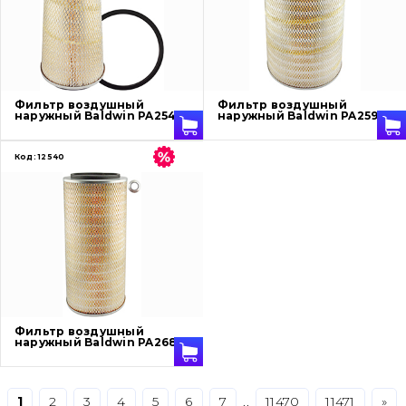
Ножи, режущие кромки
Защита (ковша, адаптера)
написати
зателефонувати
листа
Подушки амортизационные
Фильтр воздушный
Фильтр воздушный
наружный Baldwin PA2540
наружный Baldwin PA2595
Пальци и втулки
Код:
12540
Двигатель
Гидравлика
Трансмиссия
Рама и кузов
Фильтр воздушный
Ковши
наружный Baldwin PA2688
Навесное оборудование
1
2
3
4
5
6
7
..
11470
11471
»