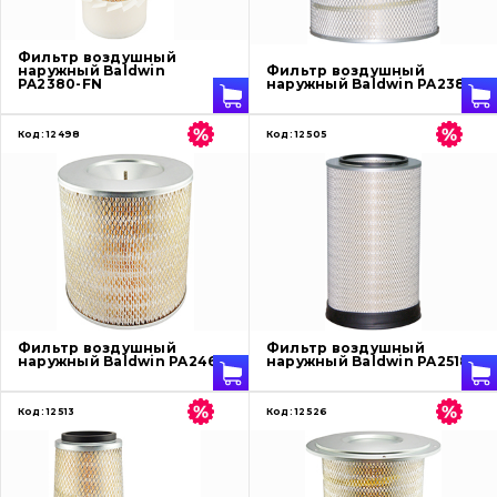
О нас
Фильтр воздушный
наружный Baldwin
Фильтр воздушный
PA2380-FN
наружный Baldwin PA2384
Контакты
Код:
12498
Код:
12505
Вакансии
Каталог
Фильтры и смазочные материалы
Поиск
Фильтр воздушный
Фильтр воздушный
Ходовая часть
наружный Baldwin PA2465
наружный Baldwin PA2518
Болты, гайки и элементы крепления
Код:
12513
Код:
12526
Коронки, зубья, адаптера, пальцы, фиксаторы