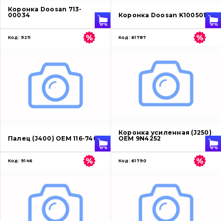
Коронка Doosan 713-
00034
Коронка Doosan K1005018
Код:
9211
Код:
61787
Коронка усиленная (J250)
Палец (J400) OEM 116-7408
OEM 9N4252
Код:
9146
Код:
61790