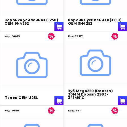
О нас
Коронка усиленная (J250)
Коронка усиленная (J250)
OEM 9N4252
OEM 9N4252
Контакты
Код:
9665
Код:
19717
Вакансии
Каталог
Фильтры и смазочные материалы
Поиск
Ходовая часть
Зуб Mega250 (Doosan)
30ММ Doosan 2983-
Палец OEM U25L
341M91C
Болты, гайки и элементы крепления
Код:
9610
Код:
9611
Коронки, зубья, адаптера, пальцы, фиксаторы