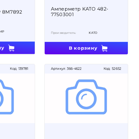
Амперметр KATO 482-
 8M7892
77503001
MP
Производитель:
KATO
ну
В корзину
Код:
139781
Артикул:
366-4622
Код:
52652