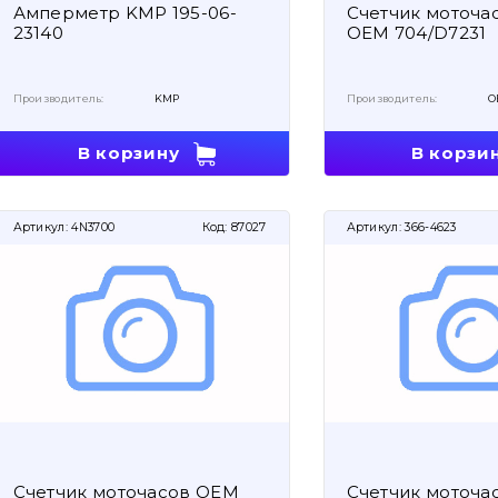
Амперметр KMP 195-06-
Счетчик моточас
23140
OEM 704/D7231
Производитель:
KMP
Производитель:
O
В корзину
В корзи
Артикул:
4N3700
Код:
87027
Артикул:
366-4623
Счетчик моточасов OEM
Счетчик моточа