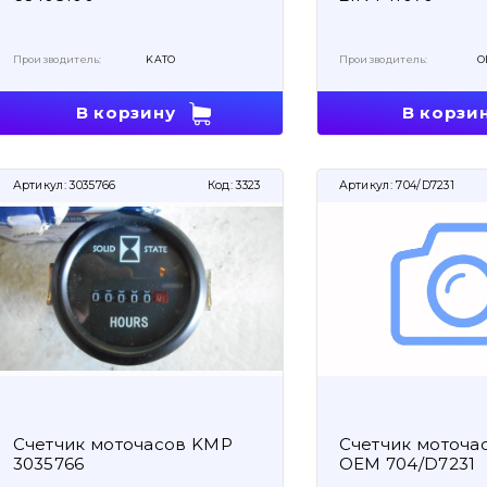
Производитель:
KATO
Производитель:
O
В корзину
В корзи
Артикул:
3035766
Код:
3323
Артикул:
704/D7231
Счетчик моточасов KMP
Счетчик моточас
3035766
OEM 704/D7231