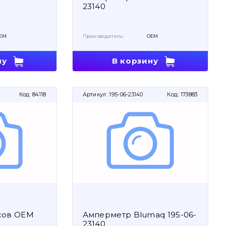
23140
EM
Производитель:
OEM
ну
В корзину
Код:
84118
Артикул:
195-06-23140
Код:
173883
сов OEM
Амперметр Blumaq 195-06-
23140