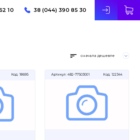
62 10
38 (044) 390 85 30
сначала дешевле
Код:
18695
Артикул:
482-77503001
Код:
122344