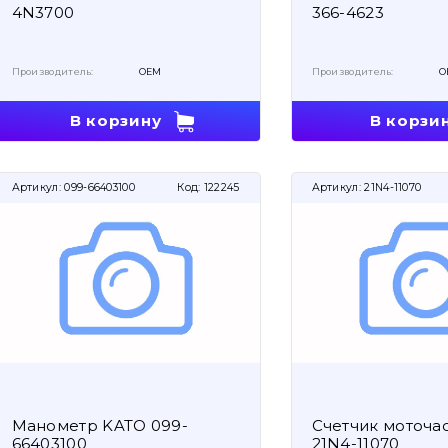
4N3700
366-4623
Производитель:
OEM
Производитель:
O
В корзину
В корзи
Артикул:
099-66403100
Код:
122245
Артикул:
21N4-11070
Манометр KATO 099-
Счетчик моточа
66403100
21N4-11070