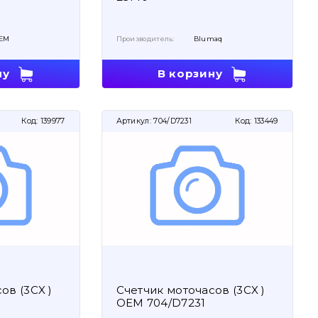
EM
Производитель:
Blumaq
ну
В корзину
Код:
139977
Артикул:
704/D7231
Код:
133449
ов (3CX )
Счетчик моточасов (3CX )
OEM 704/D7231