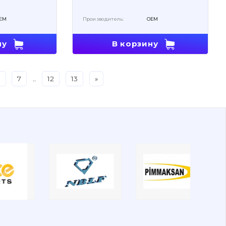
EM
Производитель:
OEM
ну
В корзину
6
7
..
12
13
»