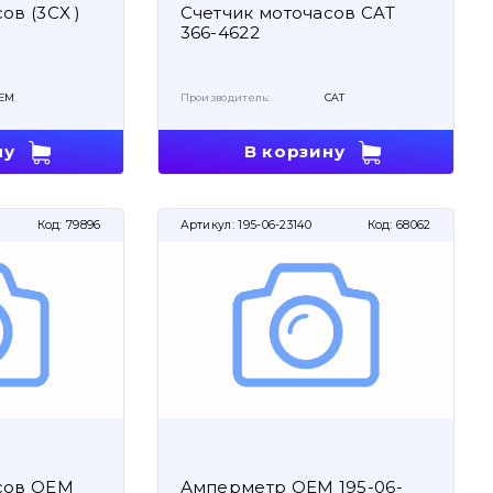
ов (3CX )
Счетчик моточасов CAT
366-4622
EM
Производитель:
CAT
ну
В корзину
Код:
79896
Артикул:
195-06-23140
Код:
68062
сов OEM
Амперметр OEM 195-06-