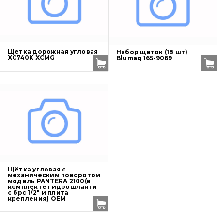
Ножи, режущие кромки
Защита (ковша, адаптера)
написати
зателефонувати
листа
Щетка дорожная угловая
Набор щеток (18 шт)
Подушки амортизационные
XC740K XCMG
Blumaq 165-9069
Пальци и втулки
Двигатель
Гидравлика
Трансмиссия
Рама и кузов
Щётка угловая с
механическим поворотом
модель PANTERA 2100(в
комплекте гидрошланги
Ковши
с брс 1/2" и плита
крепления) OEM
Навесное оборудование