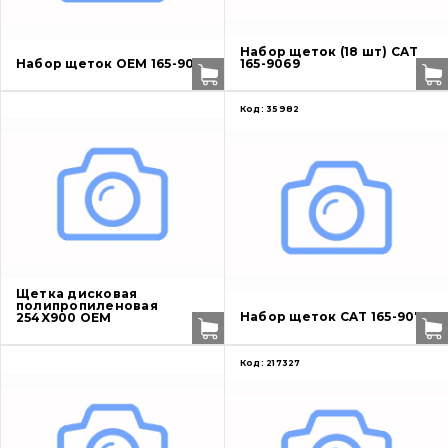
О нас
Набор щеток (18 шт) CAT
Набор щеток OEM 165-9071
165-9069
Контакты
Код:
35982
Вакансии
Каталог
Фильтры и смазочные материалы
Щетка дисковая
полипропиленовая
Поиск
Набор щеток CAT 165-9071
254X900 OEM
Ходовая часть
Код:
217327
Болты, гайки и элементы крепления
Коронки, зубья, адаптера, пальцы, фиксаторы