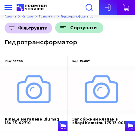
Укр
Головна
Каталог
Трансмісія
Гидротрансформатор
Сортувати
Фільтрувати
Гидротрансформатор
Код:
97780
Код:
154187
Кільце металеве Blumaq
Запобіжний клапан в
154-13-42710
зборі Komatsu 175-13-00150