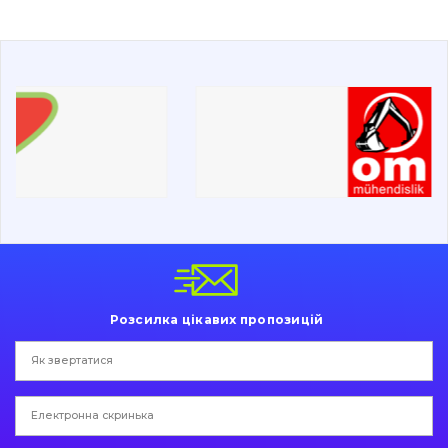
Буровий інструмент
Дорожня фреза
Електрообладнання
Інше
Розсилка цікавих пропозицій