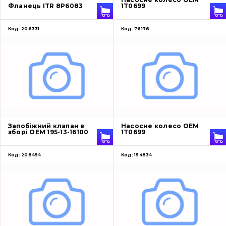
Фланець ITR 8P6083
1T0699
Код:
206331
Код:
76176
Запобіжний клапан в
Насосне колесо OEM
зборі OEM 195-13-16100
1T0699
Код:
208454
Код:
154834