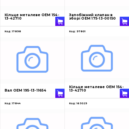
Про нас
Кільце металеве OEM 154-
Запобіжний клапан в
13-42710
зборі OEM 175-13-00150
Контакти
Код:
17898
Код:
97801
Вакансії
Каталог
Фільтри та мастильні матеріали
Пошук
Кільце металеве OEM 154-
Ходова частина
Вал OEM 195-13-11654
13-42710
Болти, гайки і елементи кріплення
Код:
17844
Код:
163029
Коронки, зуби, адаптери, пальці, фіксатори
Ножі, ріжучі кромки