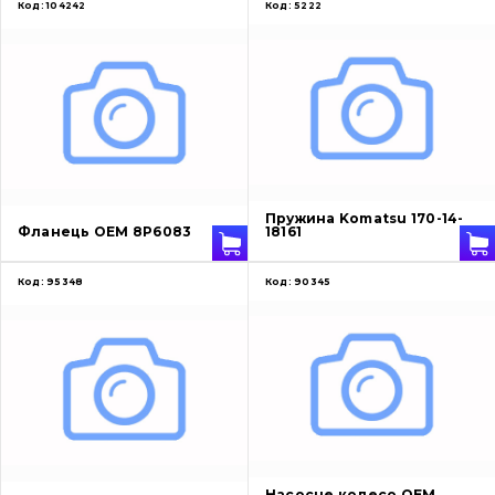
Код:
104242
Код:
5222
Пружина Komatsu 170-14-
Фланець OEM 8P6083
18161
Код:
95348
Код:
90345
Насосне колесо OEM