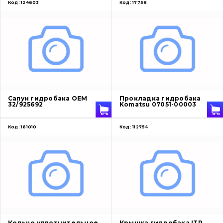
Код:
124603
Код:
17758
Сапун гидробака OEM
Прокладка гидробака
32/925692
Komatsu 07051-00003
Код:
161010
Код:
112754
Кольцо уплотнительное
Крышка гидробака ITR