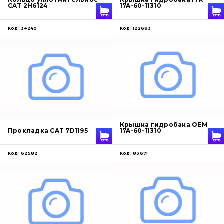
CAT 2H6124
17A-60-11310
Код:
34240
Код:
122683
Крышка гидробака OEM
Прокладка CAT 7D1195
17A-60-11310
Код:
62582
Код:
83671