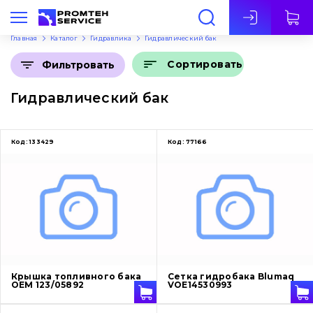
Рус
Главная
Каталог
Гидравлика
Гидравлический бак
Сортировать
Фильтровать
Гидравлический бак
Код:
133429
Код:
77166
Крышка топливного бака
Сетка гидробака Blumaq
OEM 123/05892
VOE14530993