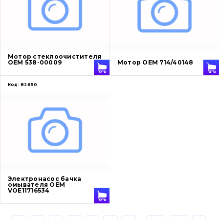
Ножи, режущие кромки
Защита (ковша, адаптера)
написати
зателефонувати
листа
Подушки амортизационные
Мотор стеклоочистителя
OEM 538-00009
Мотор OEM 714/40148
Пальци и втулки
Код:
82650
Двигатель
Гидравлика
Трансмиссия
Рама и кузов
Электронасос бачка
омывателя OEM
Ковши
VOE11716534
Навесное оборудование