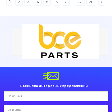
1
2
3
4
5
6
7
..
27
28
»
Буровой инструмент
Дорожная фреза
Электрооборудование
Прочее
Рассылка интересных предложений