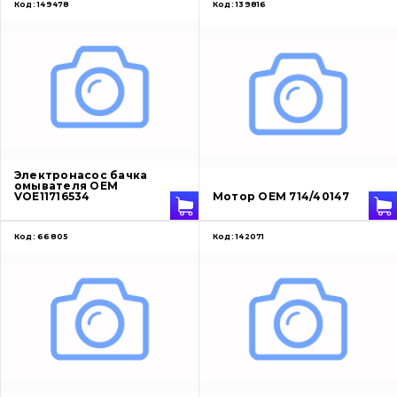
Код:
149478
Код:
139816
Электронасос бачка
омывателя OEM
VOE11716534
Мотор OEM 714/40147
Код:
66805
Код:
142071