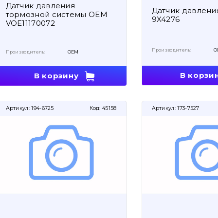
Датчик давления
Датчик давлен
тормозной системы OEM
9X4276
VOE11170072
Производитель:
O
Производитель:
OEM
В корзи
В корзину
Артикул:
194-6725
Код:
45158
Артикул:
173-7527