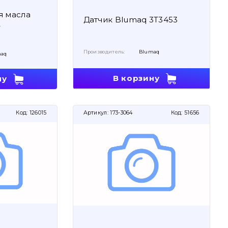
я масла
Датчик Blumaq 3T3453
2
Производитель:
Blumaq
aq
В корзину
ну
Код:
126015
Артикул:
173-3064
Код:
51656