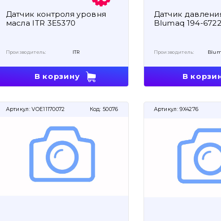
Датчик контроля уровня
Датчик давлени
масла ITR 3E5370
Blumaq 194-672
Производитель:
ITR
Производитель:
Blum
В корзину
В корзи
Артикул:
VOE11170072
Код:
50076
Артикул:
9X4276