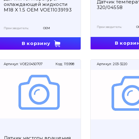
Датчик темпер
охлаждающей жидкости
320/04558
M18 X 1.5 OEM VOE11039193
Производитель:
O
Производитель:
OEM
В корзи
В корзину
Артикул:
VOE20450707
Код:
115998
Артикул:
203-3220
Датчик частоты вращения