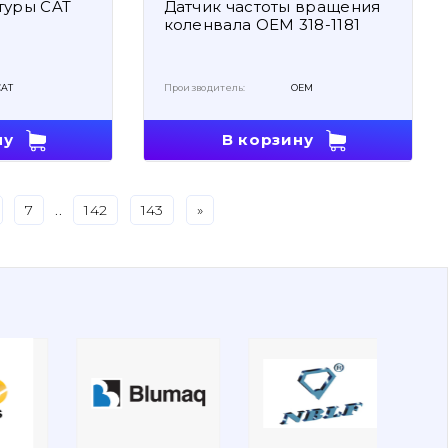
туры CAT
Датчик частоты вращения
коленвала OEM 318-1181
CAT
Производитель:
OEM
ну
В корзину
7
..
142
143
»