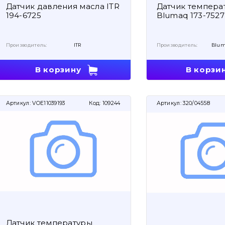
Датчик давления масла ITR
Датчик темпера
194-6725
Blumaq 173-7527
Производитель:
ITR
Производитель:
Blum
В корзину
В корзи
Артикул:
VOE11039193
Код:
109244
Артикул:
320/04558
Датчик температуры