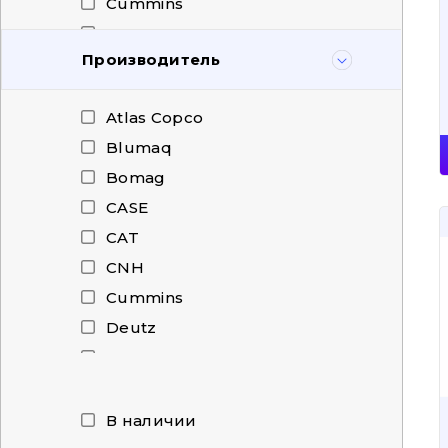
Cummins
Demag
Производитель
Deutz
Dieci
Atlas Copco
Doosan
Blumaq
Dressta
Bomag
Dynapac
CASE
Fendt
CAT
Fiat-Hitachi
CNH
HAMM
Cummins
HARDI
Deutz
Hidromek
Doosan
Hitachi
Dressta
HOWO
HAMM
В наличии
Hyundai
Hitachi