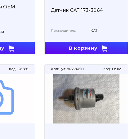
ия OEM
Датчик CAT 173-3064
Производитель:
CAT
EM
В корзину
ну
Код:
128566
Артикул:
803587871
Код:
193143