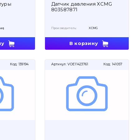
туры
Датчик давления XCMG
803587871
aq
Производитель:
XCMG
ну
В корзину
Код:
139194
Артикул:
VOE11423761
Код:
141057