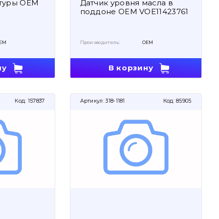
атуры OEM
Датчик уровня масла в
поддоне OEM VOE11423761
EM
Производитель:
OEM
ну
В корзину
Код:
157837
Артикул:
318-1181
Код:
85905