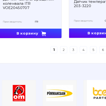
Датчик темпера
коленвала ITR
203-3220
VOE20450707
Производитель:
Производитель:
ITR
В корзи
В корзину
1
2
3
4
5
6