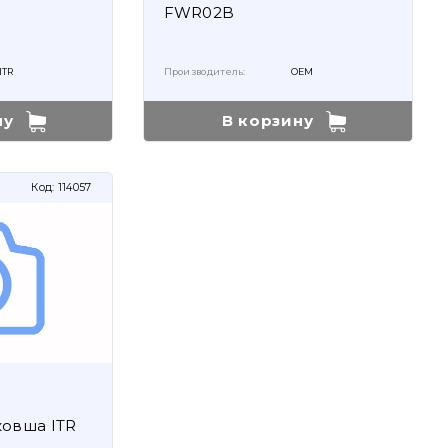
FWR02B
ITR
Производитель:
OEM
ну
В корзину
Код:
114057
ковша ITR