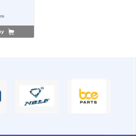
ITR
ну