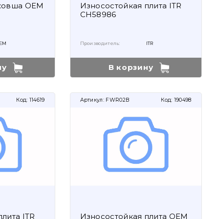
 ковша OEM
Износостойкая плита ITR
CH58986
EM
Производитель:
ITR
ну
В корзину
Код:
114619
Артикул:
FWR02B
Код:
190498
лита ITR
Износостойкая плита OEM