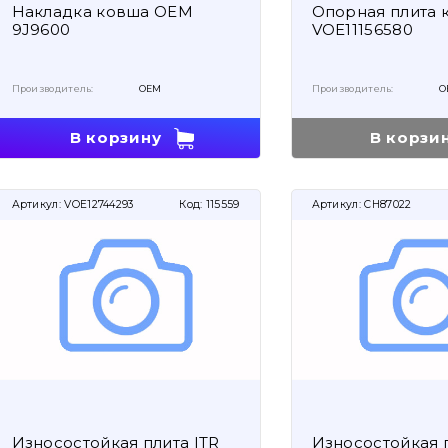
Накладка ковша OEM
Опорная плита
9J9600
VOE11156580
Производитель:
OEM
Производитель:
O
В корзину
В корзи
Артикул:
VOE12744293
Код:
115559
Артикул:
CH87022
Износостойкая плита ITR
Износостойкая п