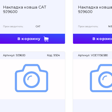
Накладка ковша CAT
Накладка ковш
9J9600
9J9600
Производитель:
CAT
Производитель:
NB
В корзину
В корзи
Артикул:
9J9600
Код:
9504
Артикул:
VOE11156580