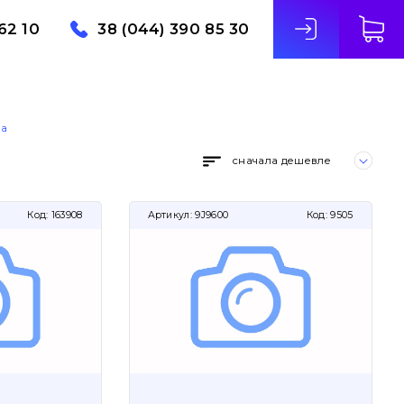
62 10
38 (044) 390 85 30
на
сначала дешевле
Код:
163908
Артикул:
9J9600
Код:
9505