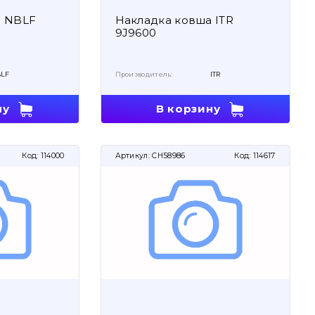
а NBLF
Накладка ковша ITR
9J9600
LF
Производитель:
ITR
ну
В корзину
Код:
114000
Артикул:
CH58986
Код:
114617