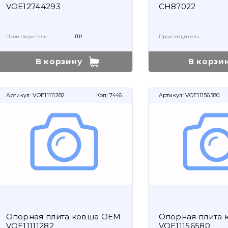
VOE12744293
CH87022
Производитель:
ITR
Производитель:
В корзину
В корзи
Артикул:
VOE11111282
Код:
7446
Артикул:
VOE11156580
Опорная плита ковша OEM
Опорная плита 
VOE11111282
VOE11156580