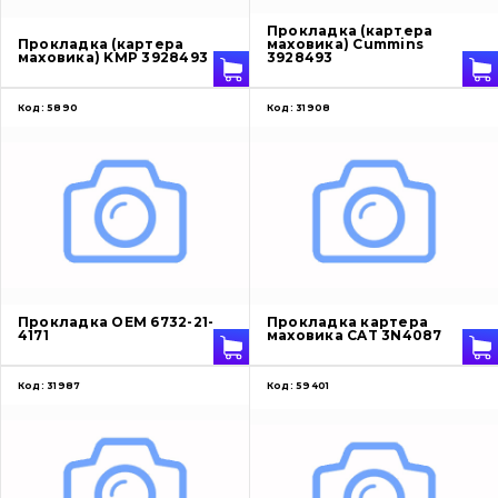
О нас
Прокладка (картера
Прокладка (картера
маховика) Cummins
маховика) KMP 3928493
3928493
Контакты
Код:
5890
Код:
31908
Вакансии
Каталог
Фильтры и смазочные материалы
Поиск
Прокладка OEM 6732-21-
Прокладка картера
Ходовая часть
4171
маховика CAT 3N4087
Болты, гайки и элементы крепления
Код:
31987
Код:
59401
Коронки, зубья, адаптера, пальцы, фиксаторы
Ножи, режущие кромки