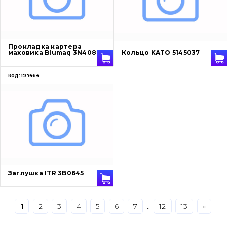
Защита (ковша, адаптера)
написати
зателефонувати
листа
Подушки амортизационные
Прокладка картера
маховика Blumaq 3N4087
Кольцо KATO 5145037
Пальци и втулки
Код:
197464
Двигатель
Гидравлика
Трансмиссия
Рама и кузов
Заглушка ITR 3B0645
Ковши
Навесное оборудование
1
2
3
4
5
6
7
..
12
13
»
Буровой инструмент