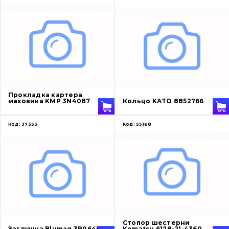
Прокладка картера
маховика KMP 3N4087
Кольцо KATO 8852766
Код:
37353
Код:
55168
Стопор шестерни
Заглушка Blumaq 3B0645
Komatsu 6128-21-4360