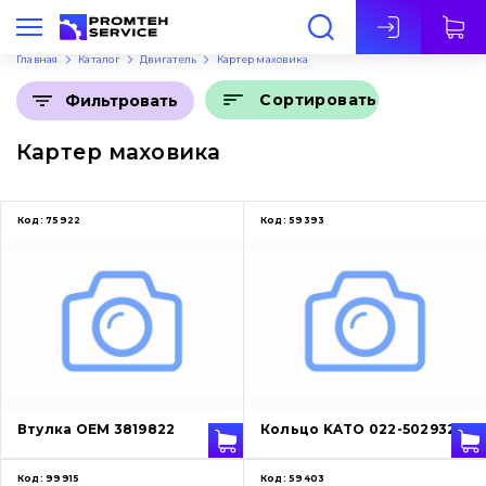
Рус
Главная
Каталог
Двигатель
Картер маховика
Сортировать
Фильтровать
Картер маховика
Код:
75922
Код:
59393
Втулка OEM 3819822
Кольцо KATO 022-5029325
Код:
99915
Код:
59403