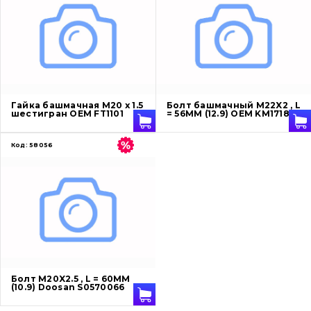
Ножи, режущие кромки
Защита (ковша, адаптера)
написати
зателефонувати
листа
Подушки амортизационные
Гайка башмачная M20 x 1.5
Болт башмачный M22X2 , L
Пальци и втулки
шестигран OEM FT1101
= 56MM (12.9) OEM KM1718
Двигатель
Код:
58056
Гидравлика
Трансмиссия
Рама и кузов
Ковши
Болт M20X2.5 , L = 60ММ
(10.9) Doosan S0570066
Навесное оборудование