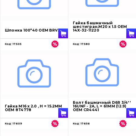
О нас
Гайка башмачный
шестигран.M20 x 1.5 OEM
Шпонка 100*40 OEM BRV32
14X-32-11220
Контакты
Код:
17505
Код:
17580
Вакансии
Каталог
Фильтры и смазочные материалы
Поиск
Ходовая часть
Болт башмачный D6R 3/4''
Гайка M16 x 2.0 , H = 15.2ММ
16UNF - 2A, L = 61MM (12.9)
OEM 8T4778
OEM CR4441
Болты, гайки и элементы крепления
Код:
17609
Код:
17656
Коронки, зубья, адаптера, пальцы, фиксаторы