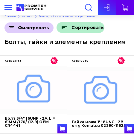
Рус
Главная
Каталог
Болты, гайки и элементы крепления
Сортировать
Фильтровать
Болты, гайки и элементы крепления
Код:
25193
Код:
10282
Болт 3/4" 16UNF - 2A, L =
61ММ /170/ (12.9) OEM
Гайка ножа 1'' 8UNC - 2B
CR4441
orig Komatsu 02290-11625