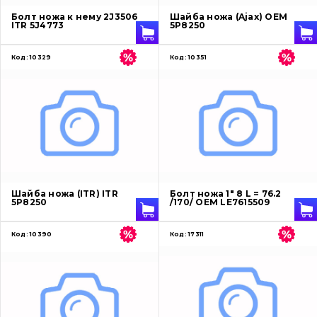
Болт ножа к нему 2J3506
Шайба ножа (Ajax) OEM
ITR 5J4773
5P8250
Код:
10329
Код:
10351
Шайба ножа (ITR) ITR
Болт ножа 1" 8 L = 76.2
5P8250
/170/ OEM LE7615509
Код:
10390
Код:
17311