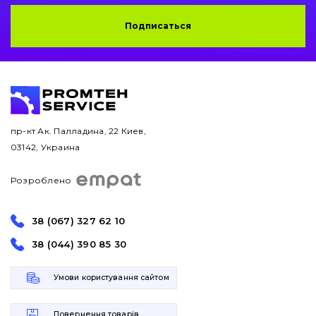
Подписаться
Защита (ковша, адаптера)
написати
зателефонувати
листа
Подушки амортизационные
Пальци и втулки
Двигатель
пр-кт Ак. Палладина, 22 Киев,
03142, Украина
Гидравлика
Розроблено
Трансмиссия
38 (067) 327 62 10
Рама и кузов
38 (044) 390 85 30
Ковши
Умови користування сайтом
Навесное оборудование
Повернення товарів