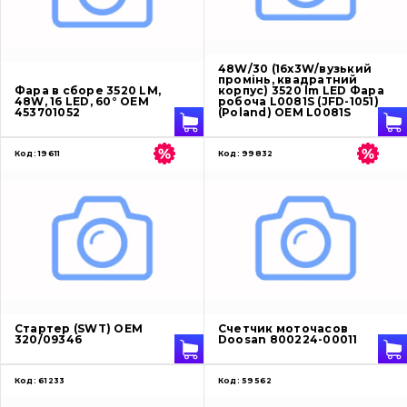
О нас
48W/30 (16x3W/вузький
промінь, квадратний
Фара в сборе 3520 LM,
корпус) 3520 lm LED Фара
Контакты
48W, 16 LED, 60° OEM
робоча L0081S (JFD-1051)
453701052
(Poland) OEM L0081S
Код:
19611
Код:
99832
Вакансии
Каталог
Фильтры и смазочные материалы
Поиск
Ходовая часть
Стартер (SWT) OEM
Счетчик моточасов
320/09346
Doosan 800224-00011
Болты, гайки и элементы крепления
Код:
61233
Код:
59562
Коронки, зубья, адаптера, пальцы, фиксаторы