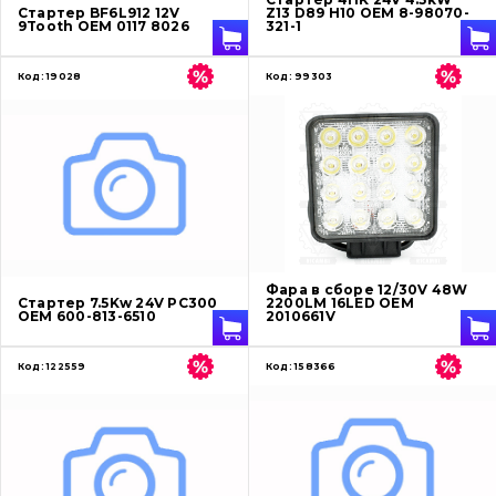
Стартер BF6L912 12V
Z13 D89 H10 OEM 8-98070-
9Tooth OEM 0117 8026
321-1
Код:
19028
Код:
99303
Фара в сборе 12/30V 48W
Стартер 7.5Kw 24V PC300
2200LM 16LED OEM
OEM 600-813-6510
2010661V
Код:
122559
Код:
158366