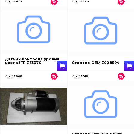
Код:
18629
Код:
18760
Датчик контроля уровня
масла ITR 3E5370
Стартер OEM 3908594
Код:
18868
Код:
18916
Стартер 4HK 24V 4.5kW