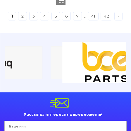
Навесное оборудование
Буровой инструмент
1
2
3
4
5
6
7
..
41
42
»
Дорожная фреза
Электрооборудование
Прочее
Рассылка интересных предложений