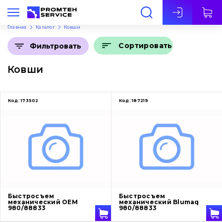
Рус
Главная
Каталог
Ковши
Сортировать
Фильтровать
Ковши
Код:
173502
Код:
187219
Быстросъем
Быстросъем
механический OEM
механический Blumaq
980/88833
980/88833