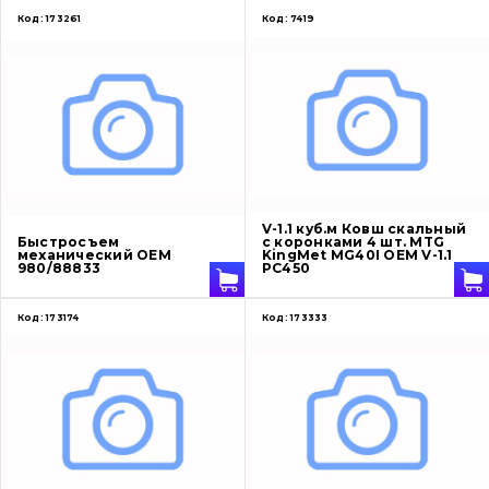
Код:
173261
Код:
7419
V-1.1 куб.м Ковш скальный
Быстросъем
с коронками 4 шт. MTG
механический OEM
KingMet MG40I OEM V-1.1
980/88833
PC450
Код:
173174
Код:
173333