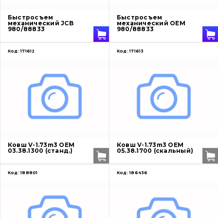
Быстросъем
Быстросъем
механический JCB
механический OEM
980/88833
980/88833
Код:
171612
Код:
171613
Ковш V-1.73m3 OEM
Ковш V-1.73m3 OEM
03.38.1300 (станд.)
05.38.1700 (скальный)
Код:
188801
Код:
186436