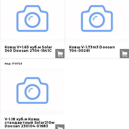
Ножи, режущие кромки
Защита (ковша, адаптера)
написати
зателефонувати
листа
Подушки амортизационные
Ковш V=1.63 куб.м Solar
Ковш V-1.73m3 Doosan
Пальци и втулки
340 Doosan 2704-1541C
704-00261
Двигатель
Код:
170723
Гидравлика
Трансмиссия
Рама и кузов
Ковши
V-1.18 куб.м Ковш
стандартный Solar210w
Doosan 230104-01683