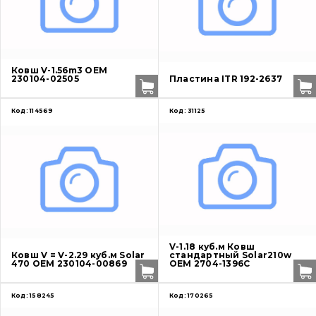
О нас
Ковш V-1.56m3 OEM
230104-02505
Пластина ITR 192-2637
Контакты
Код:
114569
Код:
31125
Вакансии
Каталог
Фильтры и смазочные материалы
Поиск
Ходовая часть
V-1.18 куб.м Ковш
Ковш V = V-2.29 куб.м Solar
стандартный Solar210w
470 OEM 230104-00869
OEM 2704-1396С
Болты, гайки и элементы крепления
Код:
158245
Код:
170265
Коронки, зубья, адаптера, пальцы, фиксаторы