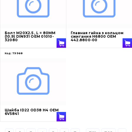
Ножи, режущие кромки
Защита (ковша, адаптера)
написати
зателефонувати
листа
Подушки амортизационные
Болт M20X2.5 , L = 80ММ
Главная гайка з кольцом
(10.9) DIN931 OEM 01010-
сжигания H6800 OEM
32080
442.8800-00
Пальци и втулки
Код:
79968
Двигатель
Гидравлика
Трансмиссия
Рама и кузов
Шайба ID22 OD38 H4 OEM
Ковши
6V5841
Навесное оборудование