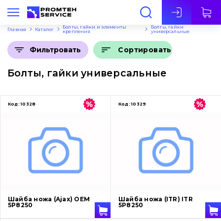
Рус
Болты, гайки и элементы
Болты, гайки
Главная
Каталог
крепления
универсальные
Сортировать
Фильтровать
Болты, гайки универсальные
Код:
10328
Код:
10329
Шайба ножа (Ajax) OEM
Шайба ножа (ITR) ITR
5P8250
5P8250