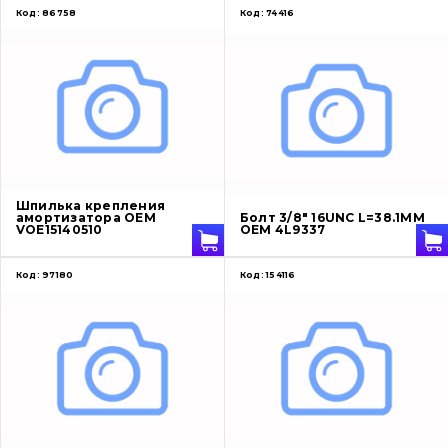
Код:
86758
Код:
74416
Шпилька крепления
амортизатора OEM
Болт 3/8" 16UNC L=38.1MM
VOE15140510
OEM 4L9337
Код:
97180
Код:
154116