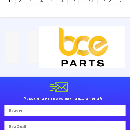
1
2
3
4
5
6
7
..
701
702
»
Буровой инструмент
Дорожная фреза
Электрооборудование
Прочее
Рассылка интересных предложений