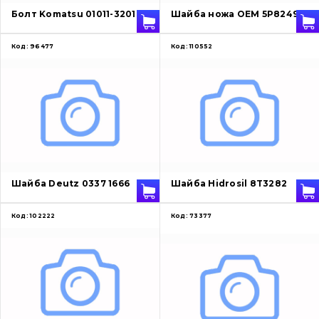
Болт Komatsu 01011-32010
Шайба ножа OEM 5P8249
Код:
96477
Код:
110552
Шайба Deutz 0337 1666
Шайба Hidrosil 8T3282
Код:
102222
Код:
73377