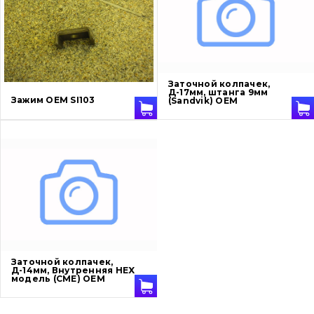
Ножи, режущие кромки
Защита (ковша, адаптера)
написати
зателефонувати
листа
Подушки амортизационные
Заточной колпачек,
Д-17мм, штанга 9мм
Зажим OEM SI103
(Sandvik) OEM
Пальци и втулки
Двигатель
Гидравлика
Трансмиссия
Рама и кузов
Заточной колпачек,
Ковши
Д-14мм, Внутренняя HEX
модель (CME) OEM
Навесное оборудование