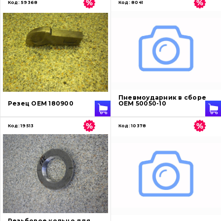
Код:
59368
Код:
8041
Пневмоударник в сборе
Резец OEM 180900
OEM 50050-10
Код:
19513
Код:
10378
Резьбовое кольцо для