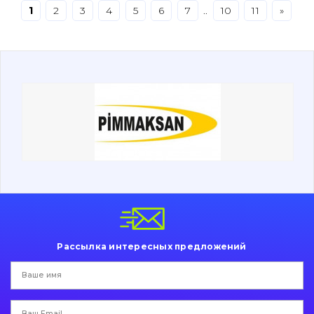
1
2
3
4
5
6
7
..
10
11
»
Буровой инструмент
Дорожная фреза
Электрооборудование
Прочее
Рассылка интересных предложений