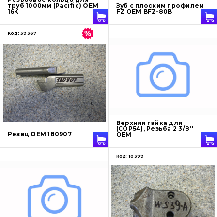
труб 1000мм (Pacific) OEM
Зуб с плоским профилем
16K
FZ OEM BFZ-80B
Код:
59367
Верхняя гайка для
(COP54), Резьба 2 3/8''
Резец OEM 180907
OEM
Код:
10399