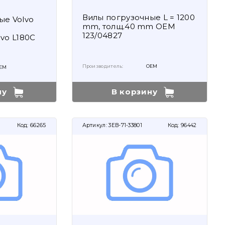
Вилы погрузочные L = 1200
ые Volvo
mm, толщ.40 mm OEM
ы
123/04827
vo L180C
Производитель:
OEM
EM
ну
В корзину
Код:
66265
Артикул:
3EB-71-33801
Код:
96442