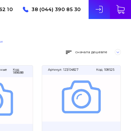
62 10
38 (044) 390 85 30
ли
сначала дешевле
чные
Код:
Артикул:
123/04827
Код:
108525
189688