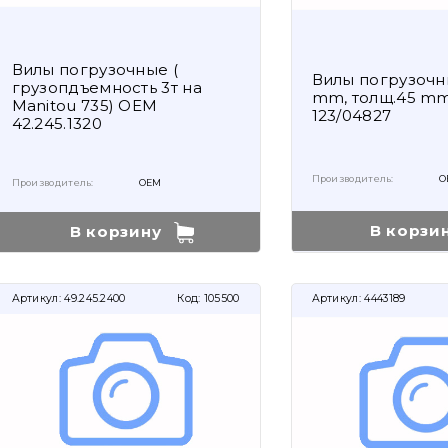
Вилы погрузочные (
Вилы погрузочны
грузопдъемность 3т на
mm, толщ.45 m
Manitou 735) OEM
123/04827
42.245.1320
Производитель:
O
Производитель:
OEM
В корзи
В корзину
Артикул:
49.245.2400
Код:
105500
Артикул:
4443189