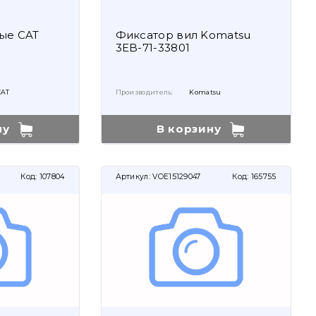
ые CAT
Фиксатор вил Komatsu
3EB-71-33801
CAT
Производитель:
Komatsu
ну
В корзину
Код:
107804
Артикул:
VOE15129047
Код:
165755