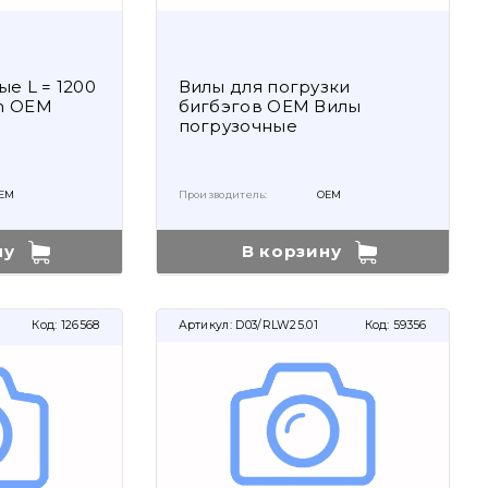
е L = 1200
Вилы для погрузки
m OEM
бигбэгов OEM Вилы
погрузочные
EM
Производитель:
OEM
ну
В корзину
Код:
126568
Артикул:
D03/RLW25.01
Код:
59356