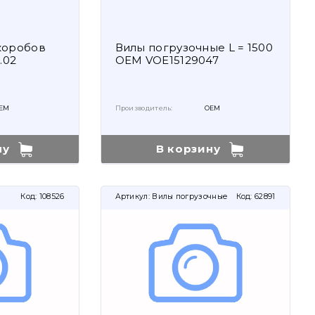
коробов
Вилы погрузочные L = 1500
.02
OEM VOE15129047
EM
Производитель:
OEM
ну
В корзину
Код:
108526
Артикул:
Вилы погрузочные
Код:
62891