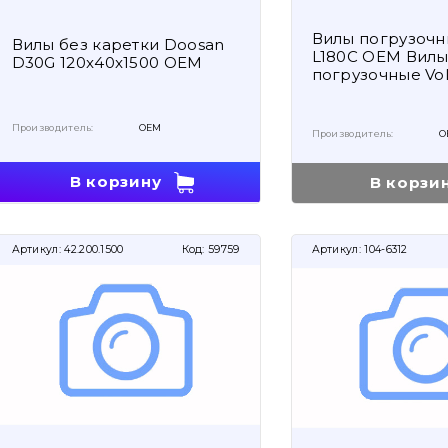
Вилы погрузочн
Вилы без каретки Doosan
L180C OEM Вил
D30G 120x40x1500 OEM
погрузочные Vol
Производитель:
OEM
Производитель:
O
В корзину
В корзи
Артикул:
42.200.1500
Код:
59759
Артикул:
104-6312