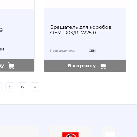
Вращатель для коробов
9
OEM D03/RLW25.01
EM
Производитель:
OEM
ну
В корзину
5
6
»