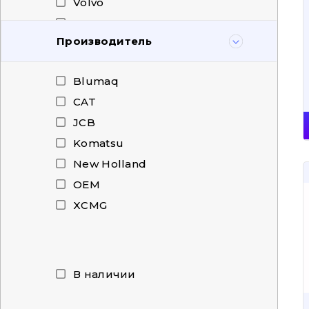
Volvo
XCMG
Производитель
Б/Б Техники
Blumaq
CAT
JCB
Komatsu
New Holland
OEM
XCMG
В наличии