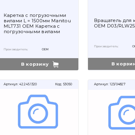
Каретка с погрузочными
Вращатель для 
вилами L = 1500мм Manitou
OEM D03/RLW25
MLT731 OEM Каретка с
погрузочными вилами
Производитель:
O
Производитель:
OEM
В корзи
В корзину
Артикул:
42.245.1320
Код:
53050
Артикул:
123/04827