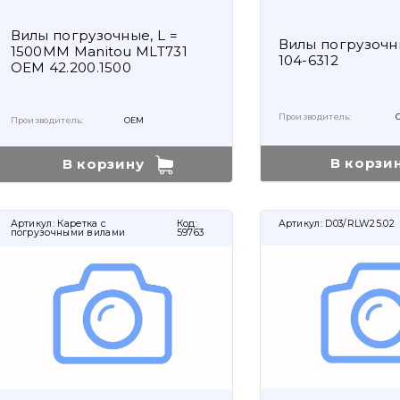
Вилы погрузочные, L =
Вилы погрузочн
1500ММ Manitou MLT731
104-6312
OEM 42.200.1500
Производитель:
Производитель:
OEM
В корзи
В корзину
Артикул:
Каретка с
Код:
Артикул:
D03/RLW25.02
погрузочными вилами
59763