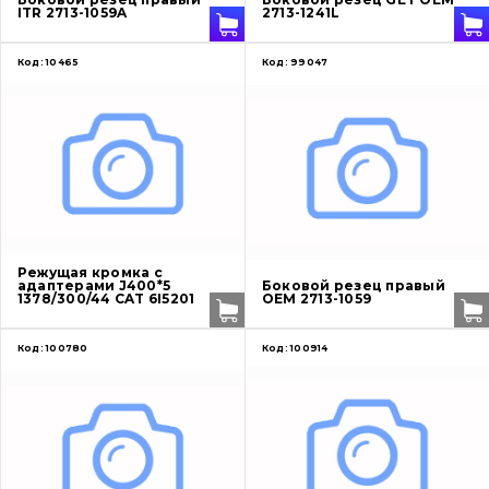
ITR 2713-1059A
2713-1241L
Код:
10465
Код:
99047
О нас
Режущая кромка с
адаптерами J400*5
Боковой резец правый
Контакты
1378/300/44 CAT 6I5201
OEM 2713-1059
Код:
100780
Код:
100914
Вакансии
Каталог
Фильтры и смазочные материалы