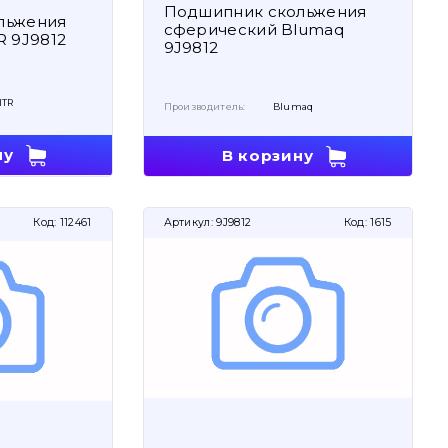
Подшипник скольжения
льжения
сферический Blumaq
R 9J9812
9J9812
ITR
Производитель:
Blumaq
ну
В корзину
Код:
112461
Артикул:
9J9812
Код:
1615