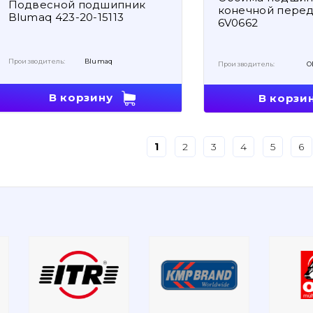
Подвесной подшипник
конечной пере
Blumaq 423-20-15113
6V0662
Производитель:
Blumaq
Производитель:
O
В корзину
В корзи
1
2
3
4
5
6