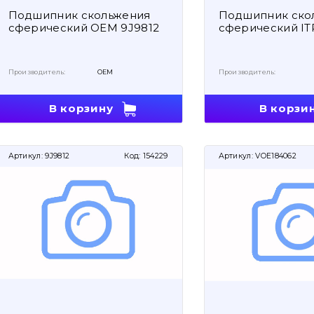
Подшипник скольжения
Подшипник ско
сферический OEM 9J9812
сферический IT
Производитель:
OEM
Производитель:
В корзину
В корзи
Артикул:
9J9812
Код:
154229
Артикул:
VOE184062