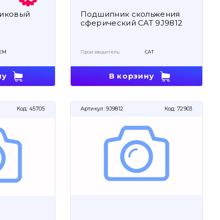
иковый
Подшипник скольжения
сферический CAT 9J9812
EM
Производитель:
CAT
ну
В корзину
Код:
45705
Артикул:
9J9812
Код:
72903