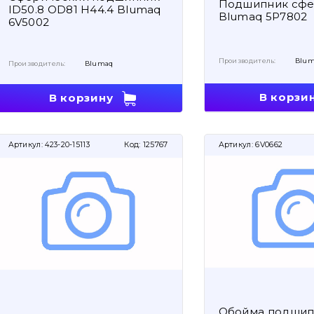
Подшипник сфе
ID50.8 OD81 H44.4 Blumaq
Blumaq 5P7802
6V5002
Производитель:
Blum
Производитель:
Blumaq
В корзи
В корзину
Артикул:
423-20-15113
Код:
125767
Артикул:
6V0662
Обойма подшип