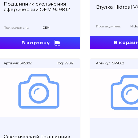
Подшипник скольжения
Втулка Hidrosil 
сферический OEM 9J9812
Производитель:
Hidro
Производитель:
OEM
В корзи
В корзину
Артикул:
6V5002
Код:
79012
Артикул:
5P7802
Сферический подшипник