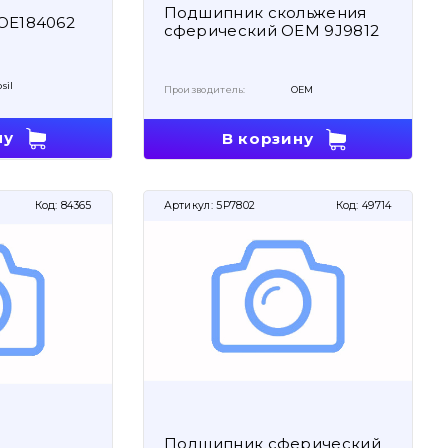
Подшипник скольжения
VOE184062
сферический OEM 9J9812
sil
Производитель:
OEM
ну
В корзину
Код:
84365
Артикул:
5P7802
Код:
49714
Подшипник сферический