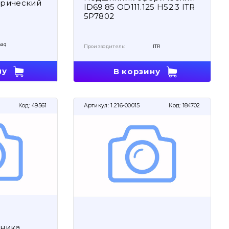
рический
ID69.85 OD111.125 H52.3 ITR
5P7802
aq
Производитель:
ITR
ну
В корзину
Код:
49561
Артикул:
1.216-00015
Код:
184702
ника