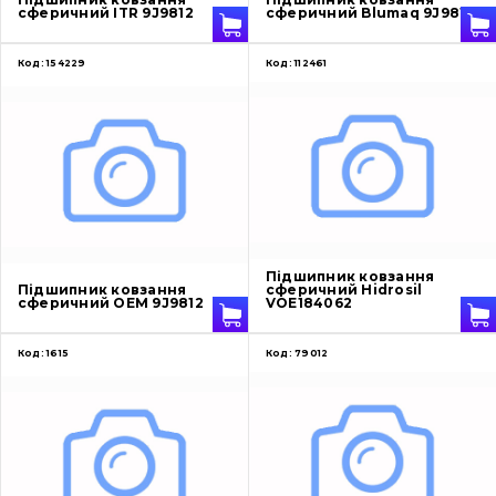
сферичний ITR 9J9812
сферичний Blumaq 9J9812
Код:
154229
Код:
112461
Підшипник ковзання
Підшипник ковзання
сферичний Hidrosil
сферичний OEM 9J9812
VOE184062
Код:
1615
Код:
79012