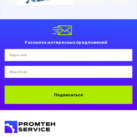
Подушки амортизационные
Пальци и втулки
Двигатель
Гидравлика
Рассылка интересных предложений
Трансмиссия
Рама и кузов
Ковши
Подписаться
Навесное оборудование
Буровой инструмент
Дорожная фреза