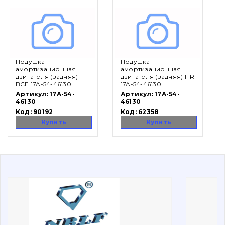
Вакансии
Подушка
Подушка
Каталог
амортизационная
амортизационная
двигателя (задняя)
двигателя (задняя) ITR
BCE 17A-54-46130
17A-54-46130
Фильтры и смазочные материалы
Артикул:
17A-54-
Артикул:
17A-54-
Поиск
46130
46130
Ходовая часть
Код:
90192
Код:
62358
Купить
Купить
Болты, гайки и элементы крепления
Коронки, зубья, адаптера, пальцы, фиксаторы
Ножи, режущие кромки
Защита (ковша, адаптера)
написати
зателефонувати
листа