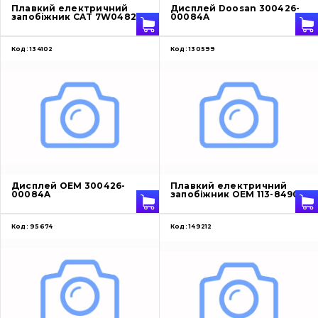
Плавкий електричний
Дисплей Doosan 300426-
запобіжник CAT 7W0482
00084A
Код:
134102
Код:
130599
Дисплей OEM 300426-
Плавкий електричний
00084A
запобіжник OEM 113-8490
Код:
95674
Код:
149212