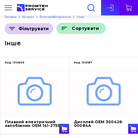
Укр
Головна
Каталог
Електрообладнання
Інше
Сортувати
Фільтрувати
Інше
Код:
130603
Код:
150187
Плавкий електричний
Дисплей OEM 300426-
запобіжник OEM 141-2759
00084A