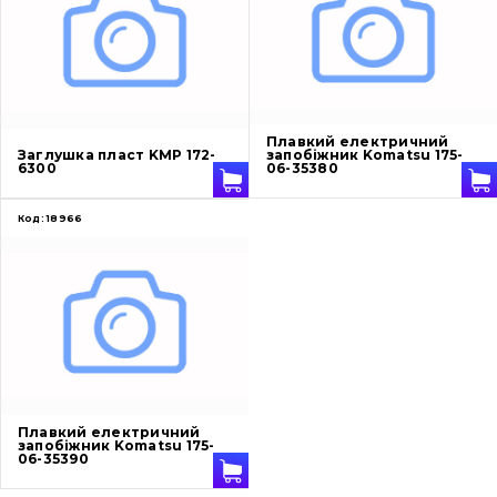
Ножі, ріжучі кромки
Захист (ковша, адаптера)
написати
зателефонувати
листа
Подушки амортизаційні
Плавкий електричний
Заглушка пласт KMP 172-
запобіжник Komatsu 175-
6300
06-35380
Пальці та Втулки
Код:
18966
Двигун
Гідравліка
Трансмісія
Рама і кузов
Плавкий електричний
Ковші
запобіжник Komatsu 175-
06-35390
Навісне обладнання