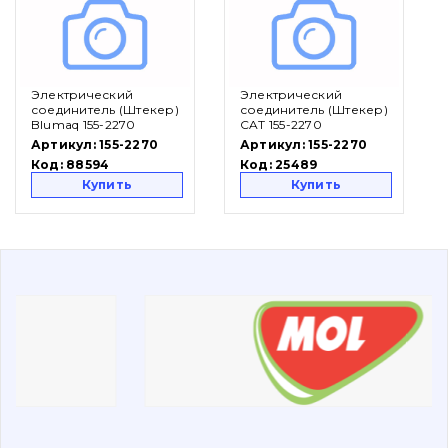
Вакансии
Электрический
Электрический
Каталог
соединитель (Штекер)
соединитель (Штекер)
Blumaq 155-2270
CAT 155-2270
Фильтры и смазочные материалы
Артикул:
155-2270
Артикул:
155-2270
Код:
88594
Код:
25489
Поиск
Купить
Купить
Ходовая часть
Болты, гайки и элементы крепления
Коронки, зубья, адаптера, пальцы, фиксаторы
Ножи, режущие кромки
Защита (ковша, адаптера)
написати
зателефонувати
листа
Подушки амортизационные