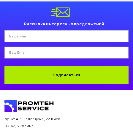
Пальци и втулки
Двигатель
Рассылка интересных предложений
Гидравлика
Трансмиссия
Рама и кузов
Ковши
Подписаться
Навесное оборудование
Буровой инструмент
Дорожная фреза
пр-кт Ак. Палладина, 22 Киев,
03142, Украина
Электрооборудование