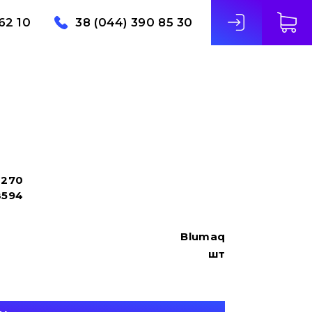
62 10
38 (044) 390 85 30
2270
8594
Blumaq
шт