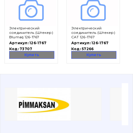
Вакансии
Электрический
Электрический
Каталог
соединитель (Штекер)
соединитель (Штекер)
Blumaq 126-1767
CAT 126-1767
Фильтры и смазочные материалы
Артикул:
126-1767
Артикул:
126-1767
Код:
73707
Код:
57266
Поиск
Купить
Купить
Ходовая часть
Болты, гайки и элементы крепления
Коронки, зубья, адаптера, пальцы, фиксаторы
Ножи, режущие кромки
Защита (ковша, адаптера)
написати
зателефонувати
листа
Подушки амортизационные