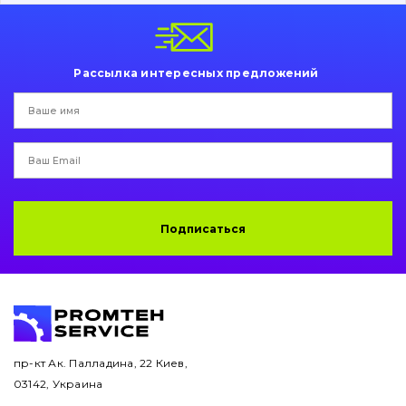
Пальци и втулки
Двигатель
Рассылка интересных предложений
Гидравлика
Трансмиссия
Рама и кузов
Ковши
Подписаться
Навесное оборудование
Буровой инструмент
Дорожная фреза
пр-кт Ак. Палладина, 22 Киев,
03142, Украина
Электрооборудование