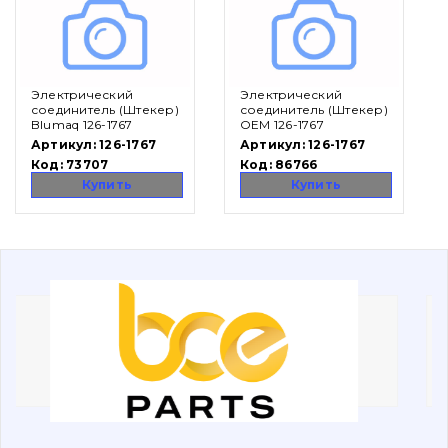
Вакансии
Электрический
Электрический
Каталог
соединитель (Штекер)
соединитель (Штекер)
Blumaq 126-1767
OEM 126-1767
Фильтры и смазочные материалы
Артикул:
126-1767
Артикул:
126-1767
Код:
73707
Код:
86766
Поиск
Купить
Купить
Ходовая часть
Болты, гайки и элементы крепления
Коронки, зубья, адаптера, пальцы, фиксаторы
Ножи, режущие кромки
Защита (ковша, адаптера)
написати
зателефонувати
листа
Подушки амортизационные