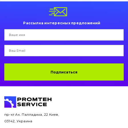
Пальци и втулки
Двигатель
Рассылка интересных предложений
Гидравлика
Трансмиссия
Рама и кузов
Ковши
Подписаться
Навесное оборудование
Буровой инструмент
Дорожная фреза
пр-кт Ак. Палладина, 22 Киев,
03142, Украина
Электрооборудование