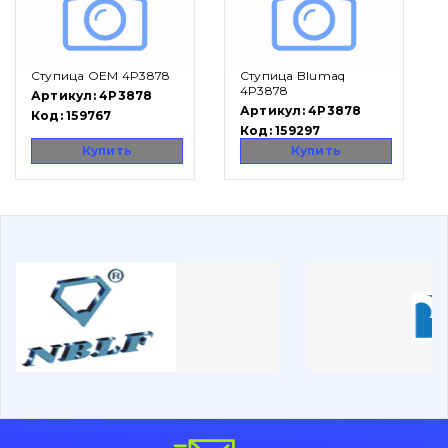
Вакансии
Ступица OEM 4P3878
Ступица Blumaq
Каталог
4P3878
Артикул:
4P3878
Артикул:
4P3878
Код:
159767
Фильтры и смазочные материалы
Код:
159297
Поиск
Купить
Купить
Ходовая часть
Болты, гайки и элементы крепления
Коронки, зубья, адаптера, пальцы, фиксаторы
Ножи, режущие кромки
Защита (ковша, адаптера)
написати
зателефонувати
листа
Подушки амортизационные