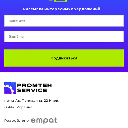
Рассылка интересных предложений
Двигатель
Гидравлика
Трансмиссия
Рама и кузов
Подписаться
Ковши
Навесное оборудование
Буровой инструмент
пр-кт Ак. Палладина, 22 Киев,
Дорожная фреза
03142, Украина
Электрооборудование
Розроблено