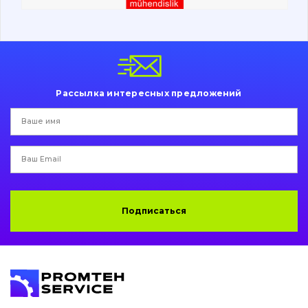
Вакансии
Каталог
Рассылка интересных предложений
Фильтры и смазочные материалы
Поиск
Ходовая часть
Болты, гайки и элементы крепления
Подписаться
Коронки, зубья, адаптера, пальцы, фиксаторы
Ножи, режущие кромки
Защита (ковша, адаптера)
написати
зателефонувати
листа
Подушки амортизационные