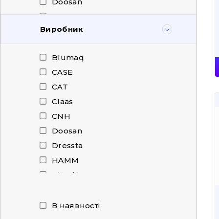
Doosan
Dressta
Виробник
HAMM
Hidromek
Blumaq
Hitachi
CASE
HOWO
CAT
Hyundai
Claas
JCB
CNH
John Deere
Doosan
KOBELCO
Dressta
Komatsu
HAMM
Kubota
Hitachi
Lemken
ITR
Liebherr
JCB
В наявності
Manitou
John Deere