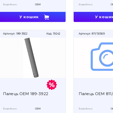
Виробник:
OEM
Виробник:
O
У кошик
У коши
Артикул:
189-3922
Код:
19242
Артикул:
811/50569
Палець OEM 189-3922
Палець OEM 811
Виробник:
OEM
Виробник:
O