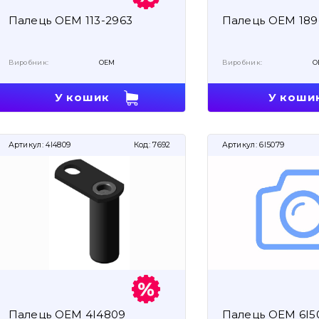
Палець OEM 113-2963
Палець OEM 189
Виробник:
OEM
Виробник:
O
У кошик
У коши
Артикул:
4I4809
Код:
7692
Артикул:
6I5079
Палець OEM 4I4809
Палець OEM 6I5