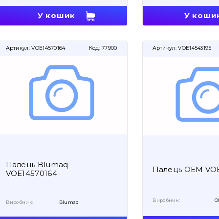
У кошик
У коши
Артикул:
VOE14570164
Код:
77900
Артикул:
VOE14543195
Палець Blumaq
Палець OEM VOE
VOE14570164
Виробник:
O
Виробник:
Blumaq