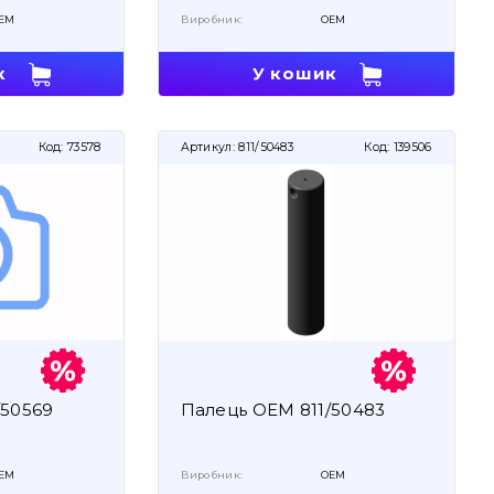
EM
Виробник:
OEM
к
У кошик
Код:
73578
Артикул:
811/50483
Код:
139506
/50569
Палець OEM 811/50483
EM
Виробник:
OEM