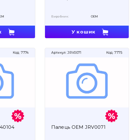
EM
Виробник:
OEM
к
У кошик
Код:
7774
Артикул:
JRV0071
Код:
7775
/40104
Палець OEM JRV0071