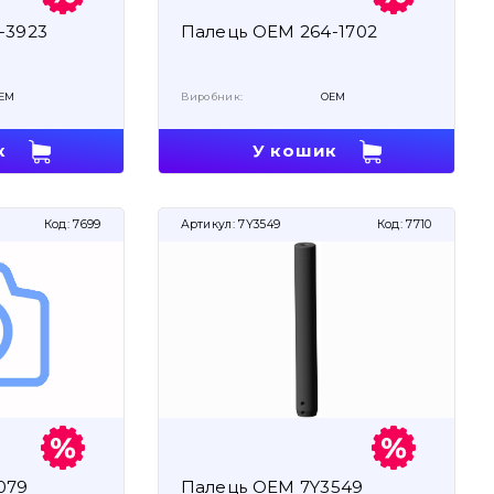
-3923
Палець OEM 264-1702
EM
Виробник:
OEM
к
У кошик
Код:
7699
Артикул:
7Y3549
Код:
7710
079
Палець OEM 7Y3549