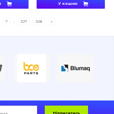
к
У кошик
7
..
327
328
»
Підписатись