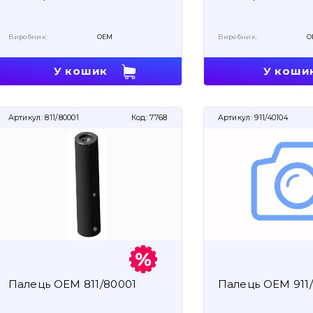
Виробник:
OEM
Виробник:
O
У кошик
У коши
Артикул:
811/80001
Код:
7768
Артикул:
911/40104
Палець OEM 811/80001
Палець OEM 911