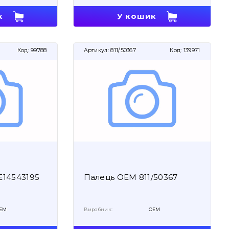
к
У кошик
Код:
99788
Артикул:
811/50367
Код:
139971
14543195
Палець OEM 811/50367
EM
Виробник:
OEM