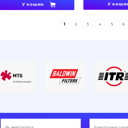
У коши
У кошик
1
2
3
4
5
6