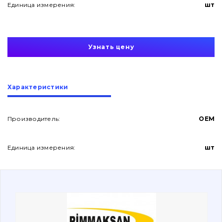
Единица измерения:
шт
Узнать цену
О нас
Характеристики
Контакты
Производитель:
OEM
Единица измерения:
шт
Вакансии
Каталог
Фильтры и смазочные материалы
Поиск