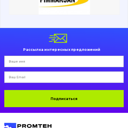
Ходовая часть
Болты, гайки и элементы крепления
Коронки, зубья, адаптера, пальцы, фиксаторы
Ножи, режущие кромки
Рассылка интересных предложений
Защита (ковша, адаптера)
написати
зателефонувати
листа
Подушки амортизационные
Пальци и втулки
Двигатель
Подписаться
Гидравлика
Трансмиссия