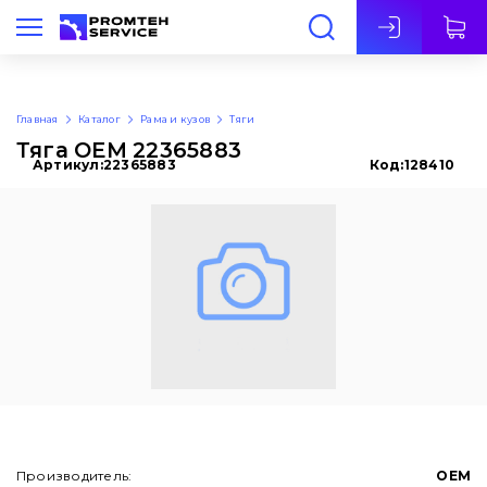
Рус
Главная
Каталог
Рама и кузов
Тяги
Тяга OEM 22365883
Артикул:
22365883
Код:
128410
Производитель:
OEM