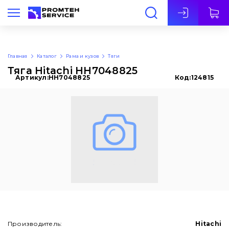
Рус
Главная
Каталог
Рама и кузов
Тяги
Тяга Hitachi HH7048825
Артикул:
HH7048825
Код:
124815
Производитель:
Hitachi