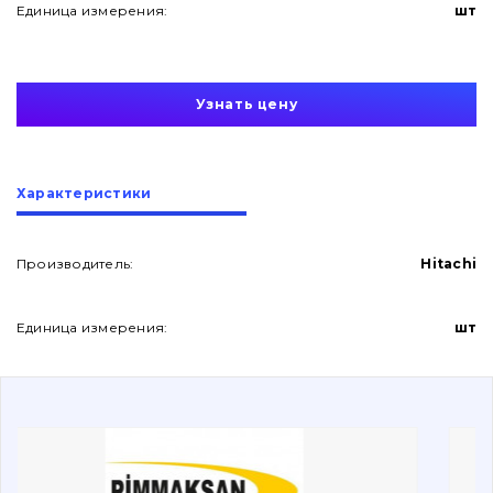
Единица измерения:
шт
Узнать цену
О нас
Характеристики
Контакты
Производитель:
Hitachi
Единица измерения:
шт
Вакансии
Каталог
Фильтры и смазочные материалы
Поиск