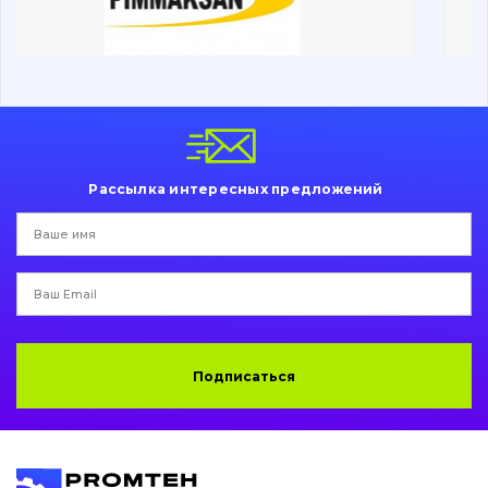
Ходовая часть
Болты, гайки и элементы крепления
Коронки, зубья, адаптера, пальцы, фиксаторы
Ножи, режущие кромки
Рассылка интересных предложений
Защита (ковша, адаптера)
написати
зателефонувати
листа
Подушки амортизационные
Пальци и втулки
Двигатель
Подписаться
Гидравлика
Трансмиссия