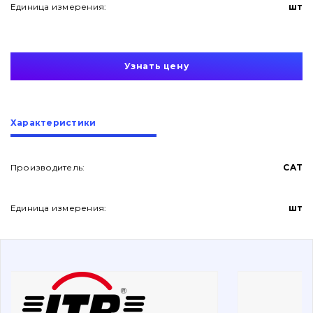
Единица измерения:
шт
Узнать цену
О нас
Характеристики
Контакты
Производитель:
CAT
Единица измерения:
шт
Вакансии
Каталог
Фильтры и смазочные материалы
Поиск