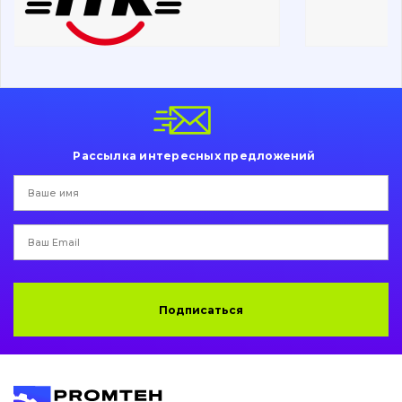
Ходовая часть
Болты, гайки и элементы крепления
Коронки, зубья, адаптера, пальцы, фиксаторы
Ножи, режущие кромки
Рассылка интересных предложений
Защита (ковша, адаптера)
написати
зателефонувати
листа
Подушки амортизационные
Пальци и втулки
Двигатель
Подписаться
Гидравлика
Трансмиссия