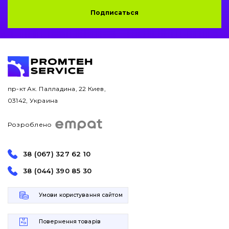
Подписаться
Защита (ковша, адаптера)
написати
зателефонувати
листа
Подушки амортизационные
Пальци и втулки
пр-кт Ак. Палладина, 22 Киев,
Двигатель
03142, Украина
Гидравлика
Розроблено
Трансмиссия
38 (067) 327 62 10
Рама и кузов
38 (044) 390 85 30
Ковши
Умови користування сайтом
Навесное оборудование
Повернення товарів