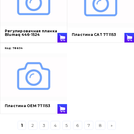
Защита (ковша, адаптера)
написати
зателефонувати
листа
Подушки амортизационные
Регулировачная планка
Blumaq 446-1524
Пластина CAT 7T1153
Пальци и втулки
Код:
78634
Двигатель
Гидравлика
Трансмиссия
Рама и кузов
Пластина OEM 7T1153
Ковши
Навесное оборудование
1
2
3
4
5
6
7
8
»