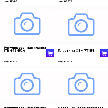
Код:
121641
Код:
88572
Регулировачная планка
ITR 446-1524
Пластина OEM 7T1153
Код:
137771
Код:
179515
Регулировачная планка
Пластина упора поворота