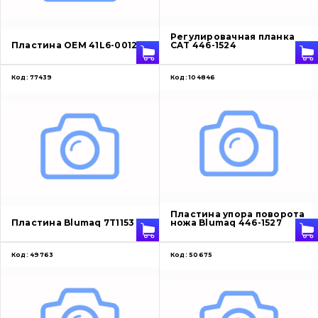
О нас
Регулировачная планка
Пластина OEM 41L6-00121
CAT 446-1524
Контакты
Код:
77439
Код:
104846
Вакансии
Каталог
Фильтры и смазочные материалы
Поиск
Пластина упора поворота
Ходовая часть
Пластина Blumaq 7T1153
ножа Blumaq 446-1527
Болты, гайки и элементы крепления
Код:
49763
Код:
50675
Коронки, зубья, адаптера, пальцы, фиксаторы
Ножи, режущие кромки