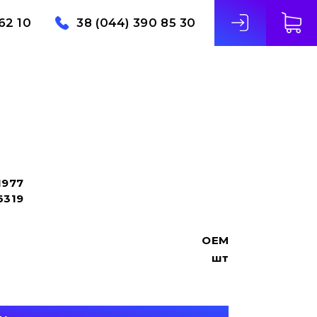
62 10
38 (044) 390 85 30
1977
6319
OEM
шт